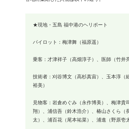
★現地・五島 福中港のヘリポート
パイロット：梅津舞（福原遥）
乗客：才津祥子（高畑淳子）、医師（竹井
技術者：刈谷博文（高杉真宙）、玉本淳（
裕美）
見物客：岩倉めぐみ（永作博美）、梅津貴
翔）、浦信吾（鈴木浩介）、椿山さくら（
太）、浦百花（尾本祐菜）、浦進（野原壱