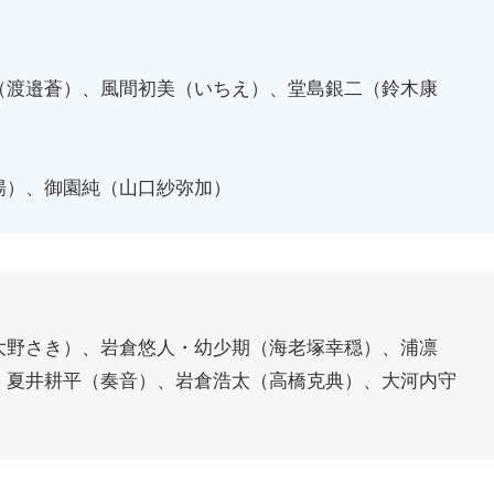
（渡邉蒼）、風間初美（いちえ）、堂島銀二（鈴木康
揚）、御園純（山口紗弥加）
大野さき）、岩倉悠人・幼少期（海老塚幸穏）、浦凛
、夏井耕平（奏音）、岩倉浩太（高橋克典）、大河内守