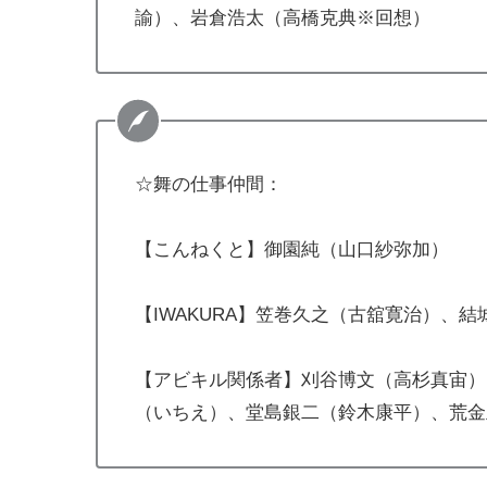
諭）、岩倉浩太（高橋克典※回想）
☆舞の仕事仲間：
【こんねくと】御園純（山口紗弥加）
【IWAKURA】笠巻久之（古舘寛治）、
【アビキル関係者】刈谷博文（高杉真宙）
（いちえ）、堂島銀二（鈴木康平）、荒金