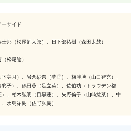
ノーサイド
美士郎（松尾鯉太郎）、日下部祐樹（森田太鼓）
晴（松尾諭）
山下美月）、岩倉紗奈（夢香）、梅津勝（山口智充）、
谷彩子）、鶴田葵（足立英）、佐伯功（トラウデン都
匠）、柏木弘明（目黒蓮）、矢野倫子（山崎紘菜）、中
）、水島祐樹（佐野弘樹）