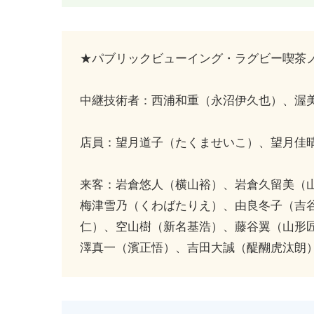
★パブリックビューイング・ラグビー喫茶
中継技術者：西浦和重（永沼伊久也）、渥
店員：望月道子（たくませいこ）、望月佳
来客：岩倉悠人（横山裕）、岩倉久留美（
梅津雪乃（くわばたりえ）、由良冬子（吉
仁）、空山樹（新名基浩）、藤谷翼（山形
澤真一（濱正悟）、吉田大誠（醍醐虎汰朗