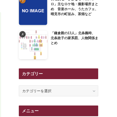
ロ」主なロケ地・撮影場所まと
め 音楽ホール、うたカフェ、
晴見市の町並み、茶畑など
「鎌倉殿の13人」北条義時、
北条政子の家系図、人物関係ま
とめ
カテゴリー
カ
テ
ゴ
リ
メニュー
ー