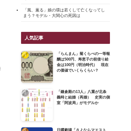
「風、薫る」娘の環は若くして亡くなってし
まう？モデル・大関心の死因は
人気記事
「らんまん」菊くらべの一等報
酬は500円、寿恵子の前借り給
金は100円（明治時代） 現在
舞
の価値でいくらくらい？
「鎌倉殿の13人」八重が北条
義時と結婚（再婚） 史実の側
室「阿波局」がモデルか
日曜劇場「さよならマエスト