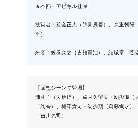
★本部・アビキル社屋
技術者：荒金正人（鶴見辰吾）、森重朝陽
平）
来客：笠巻久之（古舘寛治）、結城章（葵
【回想シーンで登場】
浦莉子（大橋梓）、望月久留美・幼少期（
（絢香）、梅津貴司・幼少期（齋藤絢永）
（吉川晃司）