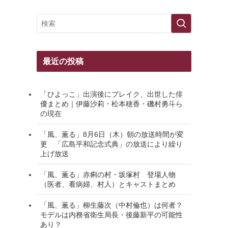
最近の投稿
「ひよっこ」出演後にブレイク、出世した俳
優まとめ｜伊藤沙莉・松本穂香・磯村勇斗ら
の現在
「風、薫る」8月6日（木）朝の放送時間が変
更 「広島平和記念式典」の放送により繰り
上げ放送
「風、薫る」赤痢の村・坂塚村 登場人物
（医者、看病婦、村人）とキャストまとめ
「風、薫る」柳生藤次（中村倫也）は何者？
モデルは内務省衛生局長・後藤新平の可能性
あり？