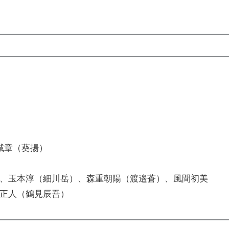
結城章（葵揚）
、玉本淳（細川岳）、森重朝陽（渡邉蒼）、風間初美
正人（鶴見辰吾）