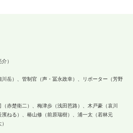
亮介）
細川岳）、管制官（声・冨永政幸）、リポーター（芳野
司（赤楚衛二）、梅津歩（浅田芭路）、木戸豪（哀川
長濱ねる）、椿山修（前原瑞樹）、浦一太（若林元
太）