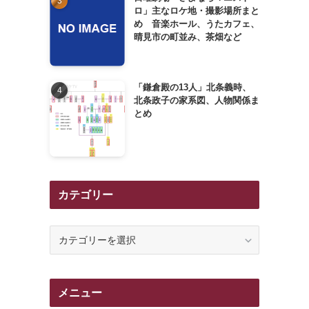
ロ」主なロケ地・撮影場所まと
め 音楽ホール、うたカフェ、
晴見市の町並み、茶畑など
「鎌倉殿の13人」北条義時、
北条政子の家系図、人物関係ま
とめ
カテゴリー
カ
テ
ゴ
リ
メニュー
ー