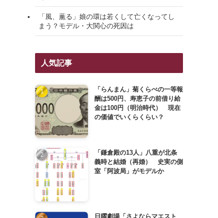
「風、薫る」娘の環は若くして亡くなってし
まう？モデル・大関心の死因は
人気記事
「らんまん」菊くらべの一等報
酬は500円、寿恵子の前借り給
金は100円（明治時代） 現在
の価値でいくらくらい？
「鎌倉殿の13人」八重が北条
義時と結婚（再婚） 史実の側
室「阿波局」がモデルか
日曜劇場「さよならマエスト