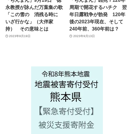
「らんまん」9月19日 徳
「らんまん」凶兆？120年
永教授が詠んだ万葉集の歌
周期で開花するハチク 翌
「この雪の 消残る時に
年日露戦争が勃発 120年
いざ行かな」（大伴家
後の2023年現在、そして
持） その意味とは
240年前、360年前は？
2023年9月19日
2023年9月13日