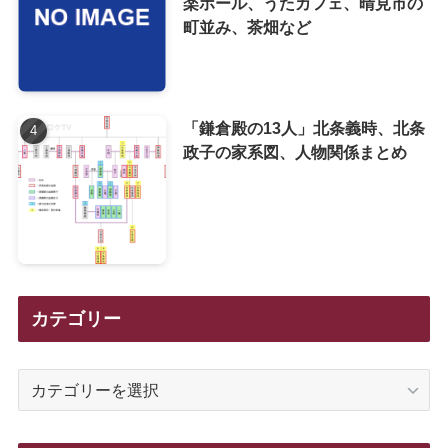
楽ホール、うたカフェ、晴見市の
町並み、茶畑など
「鎌倉殿の13人」北条義時、北条
政子の家系図、人物関係まとめ
カテゴリー
カ
テ
ゴ