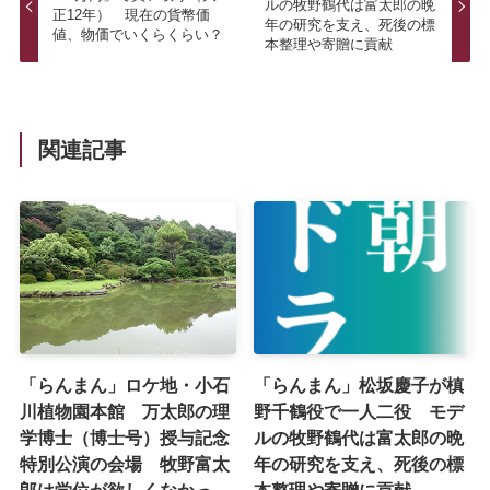
ルの牧野鶴代は富太郎の晩
正12年） 現在の貨幣価
年の研究を支え、死後の標
値、物価でいくらくらい？
本整理や寄贈に貢献
関連記事
「らんまん」ロケ地・小石
「らんまん」松坂慶子が槙
川植物園本館 万太郎の理
野千鶴役で一人二役 モデ
学博士（博士号）授与記念
ルの牧野鶴代は富太郎の晩
特別公演の会場 牧野富太
年の研究を支え、死後の標
郎は学位が欲しくなかっ
本整理や寄贈に貢献