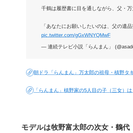
千鶴は履歴書に目を通しながら、父・万
「あなたにお願いしたいのは、父の遺品
pic.twitter.com/gGxWNYQMwF
— 連続テレビ小説「らんまん」 (@asador
朝ドラ「らんまん」万太郎の祖母・槙野タ
「らんまん」槙野家の5人目の子（三女）は
モデルは牧野富太郎の次女・鶴代