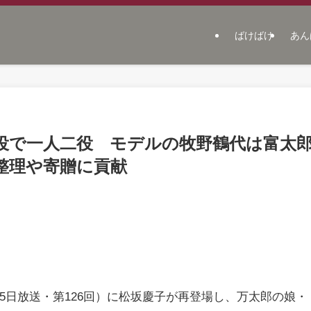
ばけばけ
あん
役で一人二役 モデルの牧野鶴代は富太
整理や寄贈に貢献
25日放送・第126回）に松坂慶子が再登場し、万太郎の娘・