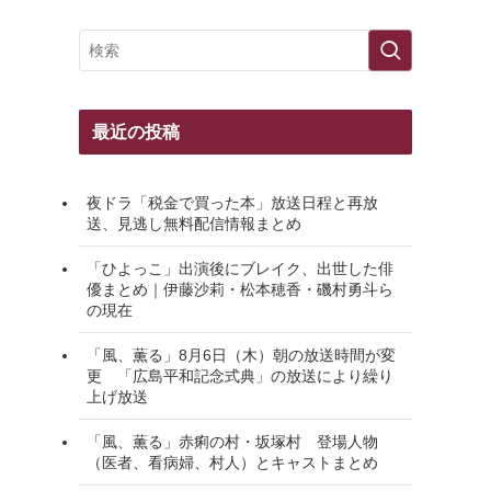
最近の投稿
夜ドラ「税金で買った本」放送日程と再放
送、見逃し無料配信情報まとめ
「ひよっこ」出演後にブレイク、出世した俳
優まとめ｜伊藤沙莉・松本穂香・磯村勇斗ら
の現在
「風、薫る」8月6日（木）朝の放送時間が変
更 「広島平和記念式典」の放送により繰り
上げ放送
「風、薫る」赤痢の村・坂塚村 登場人物
（医者、看病婦、村人）とキャストまとめ