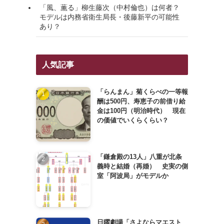
「風、薫る」柳生藤次（中村倫也）は何者？
モデルは内務省衛生局長・後藤新平の可能性
あり？
人気記事
「らんまん」菊くらべの一等報
酬は500円、寿恵子の前借り給
金は100円（明治時代） 現在
の価値でいくらくらい？
「鎌倉殿の13人」八重が北条
義時と結婚（再婚） 史実の側
室「阿波局」がモデルか
日曜劇場「さよならマエスト