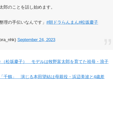
太郎のことを話し始めます。
整理の手伝いなんです」
#朝ドラらんまん
#松坂慶子
a_nhk)
September 24, 2023
キ（松坂慶子） モデルは牧野富太郎を育てた祖母・浪子
「千鶴」 演じる本田望結は母親役・浜辺美波と4歳差