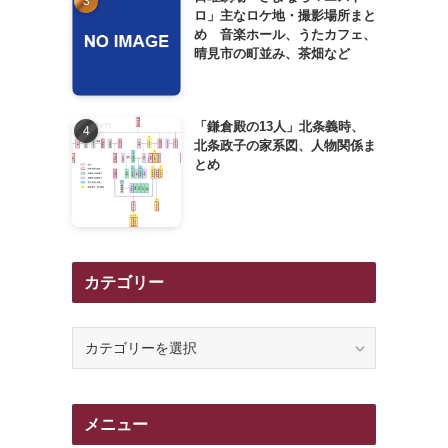
ロ」主なロケ地・撮影場所まと
め 音楽ホール、うたカフェ、
晴見市の町並み、茶畑など
「鎌倉殿の13人」北条義時、
北条政子の家系図、人物関係ま
とめ
カテゴリー
カ
テ
ゴ
リ
メニュー
ー