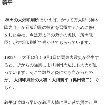
義平
神田の大畑印刷所
といえば、かつて万太郎（神木
隆之介）が石版印刷の技術を習得するために修行
をした会社。今は万太郎の弟子の虎鉄（濱田龍
臣）が大畑印刷所で働かせてもらっています。
1923年（大正12年）9月1日に関東大震災が発生す
ると、折からの強風により神田周辺にも大火が迫
っています。そこで敢然と炎に立ち向かったの
が、
大畑印刷所の大将・大畑義平（奥田瑛二）
で
した。
義平は喧嘩っ早いが義理人情に厚い昔気質の江戸