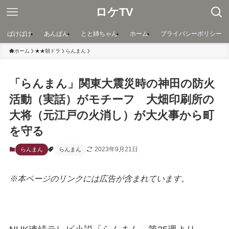
ロケTV
ばけばけ
あんぱん
とと姉ちゃん
ホーム
プライバシーポリシー
ホーム
★★朝ドラ
らんまん
「らんまん」関東大震災時の神田の防火
活動（実話）がモチーフ 大畑印刷所の
大将（元江戸の火消し）が大火事から町
を守る
2023年9月21日
らんまん
らんまん
※本ページのリンクには広告が含まれています。