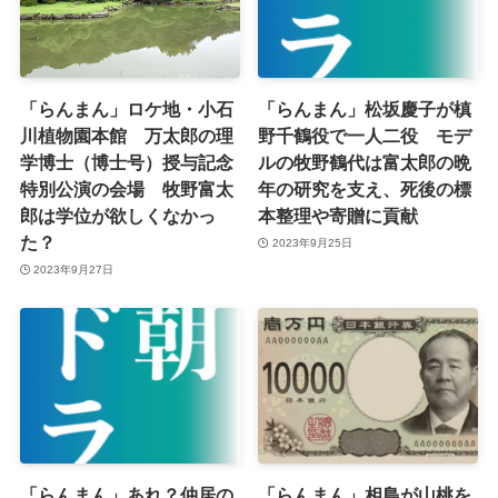
「らんまん」ロケ地・小石
「らんまん」松坂慶子が槙
川植物園本館 万太郎の理
野千鶴役で一人二役 モデ
学博士（博士号）授与記念
ルの牧野鶴代は富太郎の晩
特別公演の会場 牧野富太
年の研究を支え、死後の標
郎は学位が欲しくなかっ
本整理や寄贈に貢献
た？
2023年9月25日
2023年9月27日
「らんまん」あれ？仲居の
「らんまん」相島が山桃を