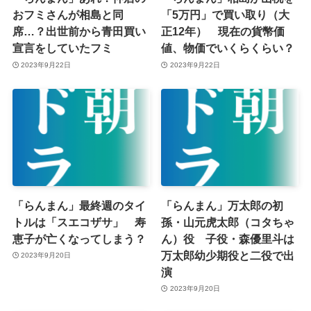
おフミさんが相島と同
「5万円」で買い取り（大
席…？出世前から青田買い
正12年） 現在の貨幣価
宣言をしていたフミ
値、物価でいくらくらい？
2023年9月22日
2023年9月22日
「らんまん」最終週のタイ
「らんまん」万太郎の初
トルは「スエコザサ」 寿
孫・山元虎太郎（コタちゃ
恵子が亡くなってしまう？
ん）役 子役・森優里斗は
万太郎幼少期役と二役で出
2023年9月20日
演
2023年9月20日