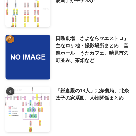
波局」がモデルか
日曜劇場「さよならマエストロ」
主なロケ地・撮影場所まとめ 音
楽ホール、うたカフェ、晴見市の
町並み、茶畑など
「鎌倉殿の13人」北条義時、北条
政子の家系図、人物関係まとめ