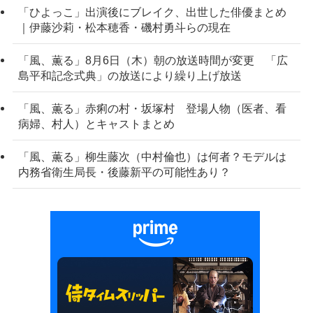
「ひよっこ」出演後にブレイク、出世した俳優まとめ
｜伊藤沙莉・松本穂香・磯村勇斗らの現在
「風、薫る」8月6日（木）朝の放送時間が変更 「広
島平和記念式典」の放送により繰り上げ放送
「風、薫る」赤痢の村・坂塚村 登場人物（医者、看
病婦、村人）とキャストまとめ
「風、薫る」柳生藤次（中村倫也）は何者？モデルは
内務省衛生局長・後藤新平の可能性あり？