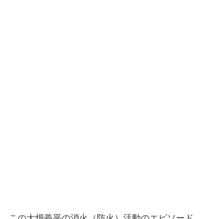
この大畑義平の消火（防火）活動のエピソード