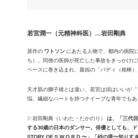
若宮潤一（元精神科医）…岩田剛典
原作の
ワトソン
にあたる人物で、都内の病院
ち）。同僚の医師が死亡した事故をきっかけに
ペースに巻き込まれ、最凶の「バディ（相棒）
天才肌の獅子雄とは違い、若宮は頭はいいが「
悩、繊細なハートを持つナイーブな青年でもあ
▷岩田剛典（いわた・たかのり）
は、「三代目 J 
する30歳の日本のダンサー。俳優としても、ドラ
STORY OF S.W.O.R.D.〜」「砂の塔〜知り