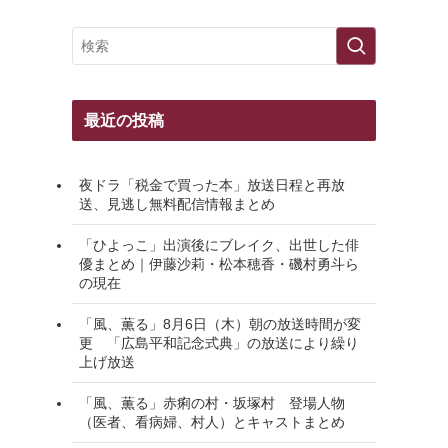
最近の投稿
夜ドラ「税金で買った本」放送日程と再放
送、見逃し無料配信情報まとめ
「ひよっこ」出演後にブレイク、出世した俳
優まとめ｜伊藤沙莉・松本穂香・磯村勇斗ら
の現在
「風、薫る」8月6日（木）朝の放送時間が変
更 「広島平和記念式典」の放送により繰り
上げ放送
「風、薫る」赤痢の村・坂塚村 登場人物
（医者、看病婦、村人）とキャストまとめ