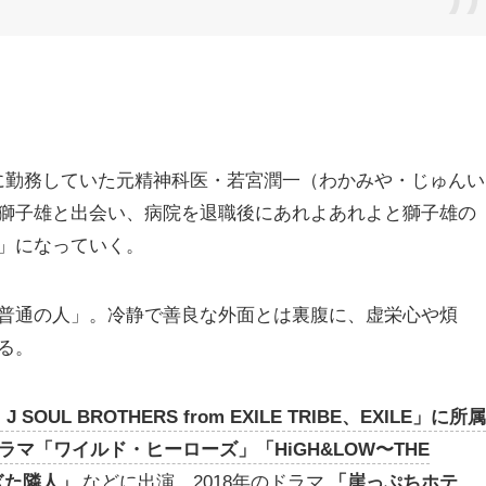
に勤務していた元精神科医・若宮潤一（わかみや・じゅんい
獅子雄と出会い、病院を退職後にあれよあれよと獅子雄の
」になっていく。
普通の人」。冷静で善良な外面とは裏腹に、虚栄心や煩
る。
SOUL BROTHERS from EXILE TRIBE、EXILE」に所属
マ「ワイルド・ヒーローズ」「HiGH&LOW〜THE
すぎた隣人」
などに出演。2018年のドラマ
「崖っぷちホテ