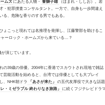
ホームズ
にあたる人物・
誉獅子雄
（ほまれ・ししお）。若
才・犯罪捜査コンサルタント。一方で、自身も一歩間違え
いる、危険な香りのする男でもある。
ひょこっと現れては名推理を発揮し、江藤警部を助けるこ
シャーロック・ホームズから来ている…？
飛が演じています。
の39歳の俳優。2004年に香港でスカウトされ現地で雑誌
て芸能活動を始めると、台湾では俳優としても大ブレイ
し、NHK朝ドラ
「あさが来た」
の五代友厚役で大きな話題
「レ・ミゼラブル 終わりなき旅路」
に続くフジテレビドラ