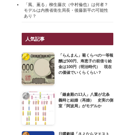
「風、薫る」柳生藤次（中村倫也）は何者？
モデルは内務省衛生局長・後藤新平の可能性
あり？
人気記事
「らんまん」菊くらべの一等報
酬は500円、寿恵子の前借り給
金は100円（明治時代） 現在
の価値でいくらくらい？
「鎌倉殿の13人」八重が北条
義時と結婚（再婚） 史実の側
室「阿波局」がモデルか
日曜劇場「さよならマエスト