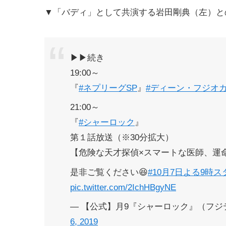
▼「バディ」として共演する岩田剛典（左）と
▶︎▶︎続き
19:00～
『
#ネプリーグSP
』
#ディーン・フジオ
21:00～
『
#シャーロック
』
第１話放送（※30分拡大）
【危険な天才探偵×スマートな医師、運
是非ご覧ください😆
#10月7日よる9時
pic.twitter.com/2IchHBgyNE
— 【公式】月9『シャーロック』（フジテレ
6, 2019