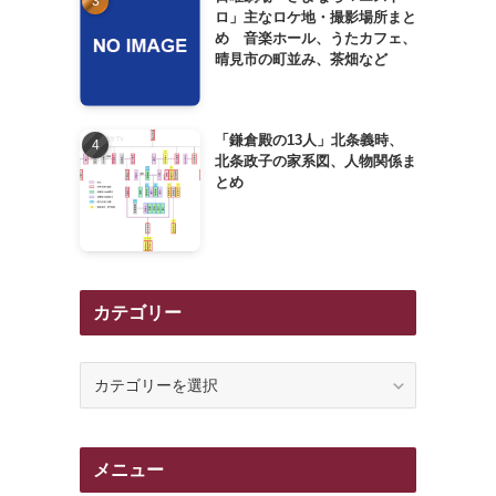
ロ」主なロケ地・撮影場所まと
め 音楽ホール、うたカフェ、
晴見市の町並み、茶畑など
「鎌倉殿の13人」北条義時、
北条政子の家系図、人物関係ま
とめ
カテゴリー
カ
テ
ゴ
リ
メニュー
ー