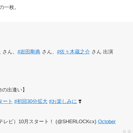
の一枚。
カ
さん、
#岩田剛典
さん、
#佐々木蔵之介
さん 出演
命の出逢い】
スタート
#初回30分拡大
#お楽しみに
❣️
ビ）10月スタート！ (@SHERLOCKcx)
October