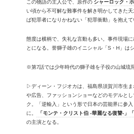
この物語の主人公で、原作の
シャーロック・
い頃から不可解な難事件を解き明かしてきた天
ば犯罪者になりかねない「犯罪衝動」を抱えて
態度は横柄で、失礼な言動も多い。事件現場に
とになる。誉獅子雄のイニシャル「S・H」は
※第7話では少年時代の獅子雄を子役の山城琉
▷ディーン・フジオカは、福島県須賀川市生まれ
や広告、ファッションショーなどのモデルとし
ク。「逆輸入」という形で日本の芸能界に参入
に。
「モンテ・クリスト伯 -華麗なる復讐-」
の主演となる。