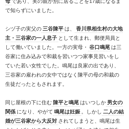
母
であり、実の親が別に居ることを17歳になるま
で知らずにいました。
シヅ子の実父の
三谷陳平
は、
香川県相生村の大地
主・三谷家の一人息子
として生まれ、郵便局員と
して働いていました。一方の実母・
谷口鳴尾
は三
谷家に住み込みで和裁を習いつつ家事見習いをし
ていた若い女性でした。鳴尾は良家の出であり、
三谷家の雇われの女中ではなく陳平の母の和裁の
生徒だったともされます。
同じ屋根の下に住む
陳平と鳴尾
はいつしか
男女の
関係
になり、やがて
鳴尾は妊娠
。しかし
二人の結
婚が三谷家から大反対
されてしまうと、鳴尾は生