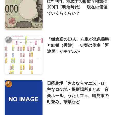
は500円、寿恵子の前借り給金は
100円（明治時代） 現在の価値
でいくらくらい？
「鎌倉殿の13人」八重が北条義時
と結婚（再婚） 史実の側室「阿
波局」がモデルか
日曜劇場「さよならマエストロ」
主なロケ地・撮影場所まとめ 音
楽ホール、うたカフェ、晴見市の
町並み、茶畑など