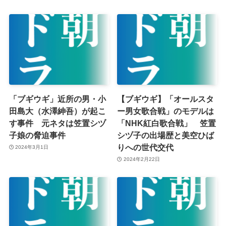
「ブギウギ」近所の男・小
【ブギウギ】「オールスタ
田島大（水澤紳吾）が起こ
ー男女歌合戦」のモデルは
す事件 元ネタは笠置シヅ
「NHK紅白歌合戦」 笠置
子娘の脅迫事件
シヅ子の出場歴と美空ひば
りへの世代交代
2024年3月1日
2024年2月22日