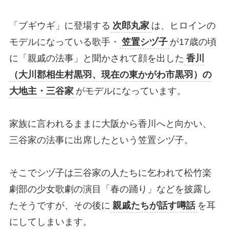
「ブギウギ」に登場する
次郎丸家
は、ヒロインの
モデルになっている歌手・
笠置シヅ子
が17歳の頃
に「親戚の法事」と聞かされて顔を出した
香川
（大川郡相生村黒羽、現在の東かがわ市黒羽）の
大地主・三谷家
がモデルになっています。
家族に言われるままに大阪から香川へと向かい、
三谷家の法事に出席したという笠置シヅ子。
そこでシヅ子は三谷家の人たちに乞われて松竹楽
劇部の少女歌劇の演目「春の踊り」などを披露し
たそうですが、その後に
親戚たちが話す噂話
を耳
にしてしまいます。