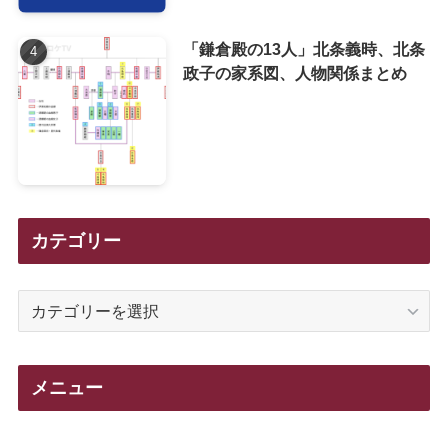
「鎌倉殿の13人」北条義時、北条
政子の家系図、人物関係まとめ
カテゴリー
カ
テ
ゴ
リ
メニュー
ー