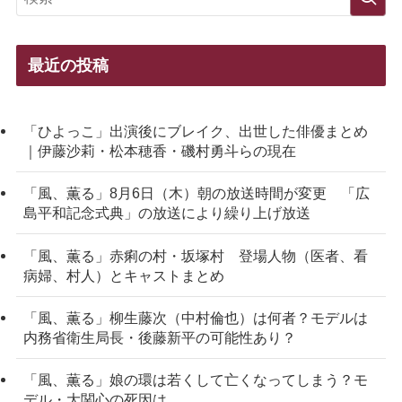
最近の投稿
「ひよっこ」出演後にブレイク、出世した俳優まとめ
｜伊藤沙莉・松本穂香・磯村勇斗らの現在
「風、薫る」8月6日（木）朝の放送時間が変更 「広
島平和記念式典」の放送により繰り上げ放送
「風、薫る」赤痢の村・坂塚村 登場人物（医者、看
病婦、村人）とキャストまとめ
「風、薫る」柳生藤次（中村倫也）は何者？モデルは
内務省衛生局長・後藤新平の可能性あり？
「風、薫る」娘の環は若くして亡くなってしまう？モ
デル・大関心の死因は