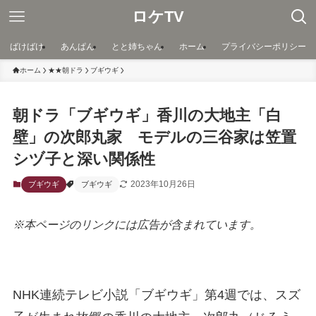
ロケTV
ばけばけ
あんぱん
とと姉ちゃん
ホーム
プライバシーポリシー
ホーム
★★朝ドラ
ブギウギ
朝ドラ「ブギウギ」香川の大地主「白
壁」の次郎丸家 モデルの三谷家は笠置
シヅ子と深い関係性
2023年10月26日
ブギウギ
ブギウギ
※本ページのリンクには広告が含まれています。
NHK連続テレビ小説「ブギウギ」第4週では、スズ