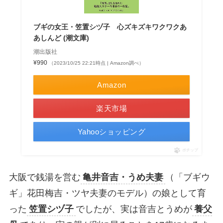
ブギの女王・笠置シヅ子 心ズキズキワクワクあ
あしんど (潮文庫)
潮出版社
¥990
（2023/10/25 22:21時点 | Amazon調べ）
Amazon
楽天市場
Yahooショッピング
ポチップ
大阪で銭湯を営む
亀井音吉・うめ夫妻
（「ブギウ
ギ」花田梅吉・ツヤ夫妻のモデル）の娘として育
った
笠置シヅ子
でしたが、実は音吉とうめが
養父