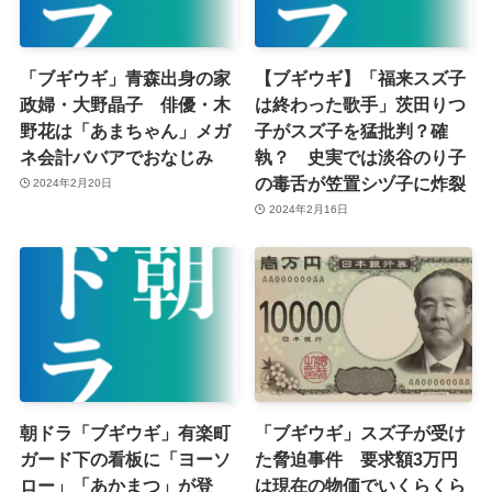
「ブギウギ」青森出身の家
【ブギウギ】「福来スズ子
政婦・大野晶子 俳優・木
は終わった歌手」茨田りつ
野花は「あまちゃん」メガ
子がスズ子を猛批判？確
ネ会計ババアでおなじみ
執？ 史実では淡谷のり子
の毒舌が笠置シヅ子に炸裂
2024年2月20日
2024年2月16日
朝ドラ「ブギウギ」有楽町
「ブギウギ」スズ子が受け
ガード下の看板に「ヨーソ
た脅迫事件 要求額3万円
ロー」「あかまつ」が登
は現在の物価でいくらくら