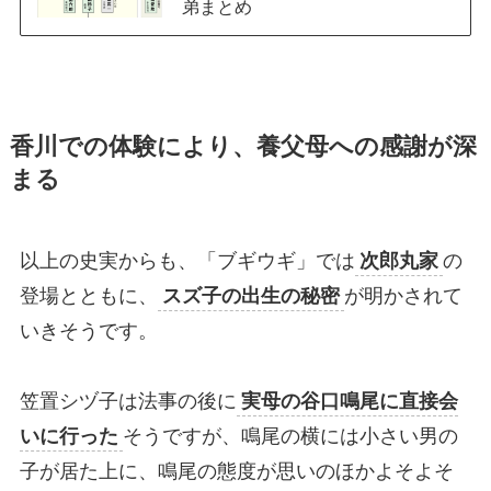
弟まとめ
香川での体験により、養父母への感謝が深
まる
以上の史実からも、「ブギウギ」では
次郎丸家
の
登場とともに、
スズ子の出生の秘密
が明かされて
いきそうです。
笠置シヅ子は法事の後に
実母の谷口鳴尾に直接会
いに行った
そうですが、鳴尾の横には小さい男の
子が居た上に、鳴尾の態度が思いのほかよそよそ