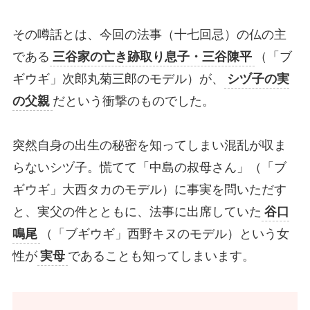
その噂話とは、今回の法事（十七回忌）の仏の主
である
三谷家の亡き跡取り息子・三谷陳平
（「ブ
ギウギ」次郎丸菊三郎のモデル）が、
シヅ子の実
の父親
だという衝撃のものでした。
突然自身の出生の秘密を知ってしまい混乱が収ま
らないシヅ子。慌てて「中島の叔母さん」（「ブ
ギウギ」大西タカのモデル）に事実を問いただす
と、実父の件とともに、法事に出席していた
谷口
鳴尾
（「ブギウギ」西野キヌのモデル）という女
性が
実母
であることも知ってしまいます。