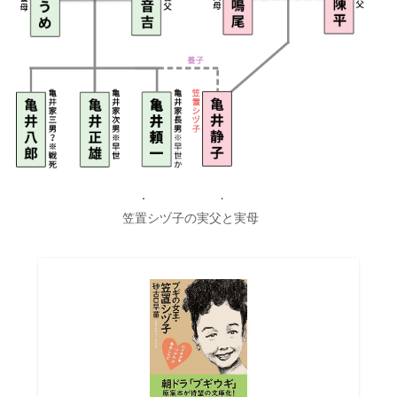
笠置シヅ子の実父と実母