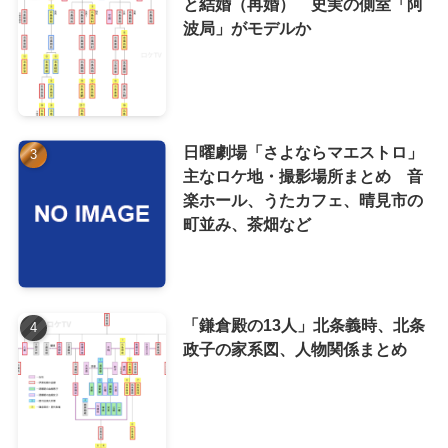
と結婚（再婚） 史実の側室「阿
波局」がモデルか
日曜劇場「さよならマエストロ」
主なロケ地・撮影場所まとめ 音
楽ホール、うたカフェ、晴見市の
町並み、茶畑など
「鎌倉殿の13人」北条義時、北条
政子の家系図、人物関係まとめ