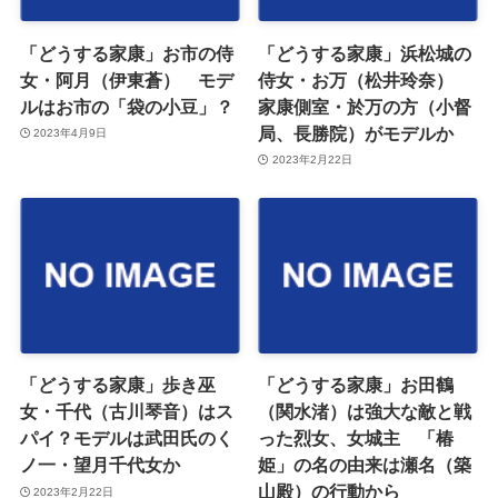
「どうする家康」お市の侍
「どうする家康」浜松城の
女・阿月（伊東蒼） モデ
侍女・お万（松井玲奈）
ルはお市の「袋の小豆」？
家康側室・於万の方（小督
局、長勝院）がモデルか
2023年4月9日
2023年2月22日
「どうする家康」歩き巫
「どうする家康」お田鶴
女・千代（古川琴音）はス
（関水渚）は強大な敵と戦
パイ？モデルは武田氏のく
った烈女、女城主 「椿
ノ一・望月千代女か
姫」の名の由来は瀬名（築
山殿）の行動から
2023年2月22日