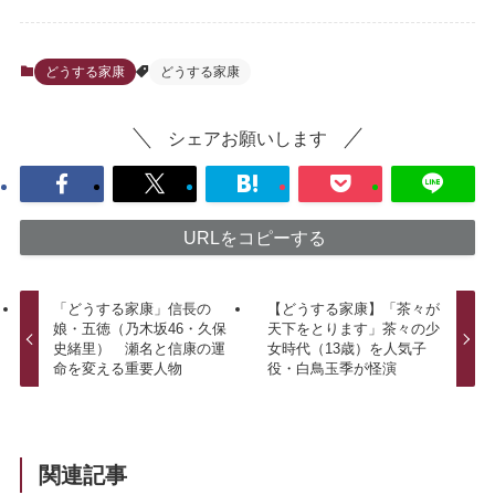
どうする家康
どうする家康
シェアお願いします
URLをコピーする
「どうする家康」信長の
【どうする家康】「茶々が
娘・五徳（乃木坂46・久保
天下をとります」茶々の少
史緒里） 瀬名と信康の運
女時代（13歳）を人気子
命を変える重要人物
役・白鳥玉季が怪演
関連記事