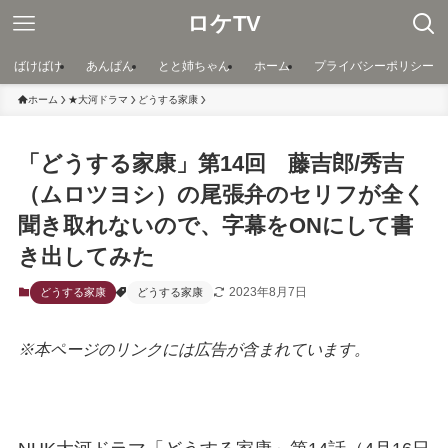
ロケTV
ばけばけ
あんぱん
とと姉ちゃん
ホーム
プライバシーポリシー
ホーム
★大河ドラマ
どうする家康
「どうする家康」第14回 藤吉郎/秀吉
（ムロツヨシ）の尾張弁のセリフが全く
聞き取れないので、字幕をONにして書
き出してみた
2023年8月7日
どうする家康
どうする家康
※本ページのリンクには広告が含まれています。