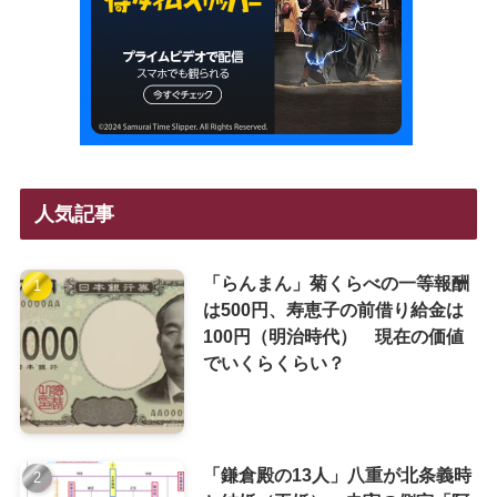
人気記事
「らんまん」菊くらべの一等報酬
は500円、寿恵子の前借り給金は
100円（明治時代） 現在の価値
でいくらくらい？
「鎌倉殿の13人」八重が北条義時