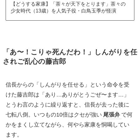
【どうする家康】「茶々が天下をとります」茶々の
少女時代（13歳）を人気子役・白鳥玉季が怪演
「あ〜！こりゃ死んだわ！」しんがりを任
されご乱心の藤吉郎
信長からの「しんがりを任せる」という命令を受
けた藤吉郎は「あり…ありがとうごぜ〜ます…」
とうわ言のように繰り返すと、信長が去った後に
七転八倒。いつもの10倍はクセが強い
尾張弁
で何
かをまくし立てながら、何やら家康を恫喝してい
ます。