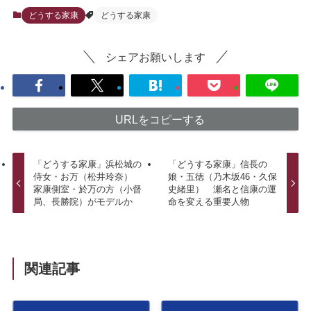
どうする家康
どうする家康
シェアお願いします
URLをコピーする
「どうする家康」浜松城の
「どうする家康」信長の
侍女・お万（松井玲奈）
娘・五徳（乃木坂46・久保
家康側室・於万の方（小督
史緒里） 瀬名と信康の運
局、長勝院）がモデルか
命を変える重要人物
関連記事