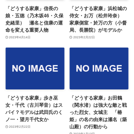
「どうする家康」信長の
「どうする家康」浜松城の
娘・五徳（乃木坂46・久保
侍女・お万（松井玲奈）
史緒里） 瀬名と信康の運
家康側室・於万の方（小督
命を変える重要人物
局、長勝院）がモデルか
2023年4月14日
2023年2月22日
「どうする家康」歩き巫
「どうする家康」お田鶴
女・千代（古川琴音）はス
（関水渚）は強大な敵と戦
パイ？モデルは武田氏のく
った烈女、女城主 「椿
ノ一・望月千代女か
姫」の名の由来は瀬名（築
山殿）の行動から
2023年2月22日
2023年1月13日