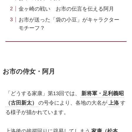
金ヶ崎の戦い お市の伝言を伝える阿月
お市が送った「袋の小豆」がキャラクター
モチーフ？
お市の侍女・阿月
「どうする家康」第13回では、
新将軍・足利義昭
（古田新太）
の号令により、各地の大名が
上洛
す
る様子が描かれています。
上洛後の挨拶回りに辟易してしまう
家康（松本