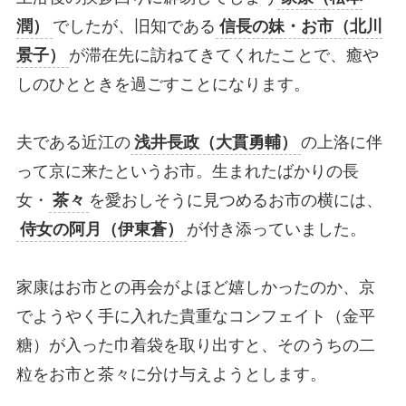
潤）
でしたが、旧知である
信長の妹・お市（北川
景子）
が滞在先に訪ねてきてくれたことで、癒や
しのひとときを過ごすことになります。
夫である近江の
浅井長政（大貫勇輔）
の上洛に伴
って京に来たというお市。生まれたばかりの長
女・
茶々
を愛おしそうに見つめるお市の横には、
侍女の阿月（伊東蒼）
が付き添っていました。
家康はお市との再会がよほど嬉しかったのか、京
でようやく手に入れた貴重なコンフェイト（金平
糖）が入った巾着袋を取り出すと、そのうちの二
粒をお市と茶々に分け与えようとします。