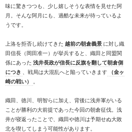
味に驚きつつも、少し嬉しそうな表情を見せた阿
月。そんな阿月にも、過酷な未来が待っているよ
うです。
上洛を拒否し続けてきた
越前の朝倉義景
に対し織
田信長（岡田准一）が挙兵すると、織田と同盟関
係にあった
浅井長政が信長に反旗を翻して朝倉側
につき
、戦局は大混乱へと陥っていきます
（金ヶ
崎の戦い）
。
織田、徳川、明智らに加え、背後に浅井軍がいる
ことが勝利の大前提であった今回の朝倉征伐。浅
井が寝返ったことで、織田や徳川は予期せぬ大敗
北を喫してしまう可能性があります。