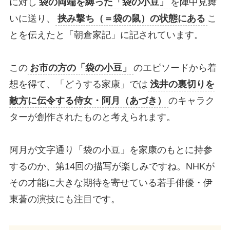
に対し
袋の両端を縛った「袋の小豆」
を陣中見舞
いに送り、
挟み撃ち（＝袋の鼠）の状態にある
こ
とを伝えたと「朝倉家記」に記されています。
この
お市の方の「袋の小豆」
のエピソードから着
想を得て、「どうする家康」では
浅井の裏切りを
敵方に伝令する侍女・阿月（あづき）
のキャラク
ターが創作されたものと考えられます。
阿月が文字通り「袋の小豆」を家康のもとに持参
するのか、第14回の描写が楽しみですね。NHKが
その才能に大きな期待を寄せている若手俳優・伊
東蒼の演技にも注目です。