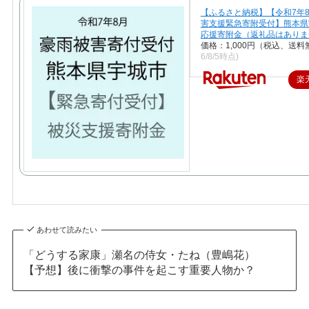
【ふるさと納税】【令和7年
害支援緊急寄附受付】熊本県
応援寄附金（返礼品はありま
価格：1,000円（税込、送料
6/8/5時点)
楽
あわせて読みたい
「どうする家康」瀬名の侍女・たね（豊嶋花）
【予想】後に衝撃の事件を起こす重要人物か？