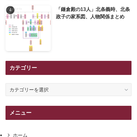
「鎌倉殿の13人」北条義時、北条
政子の家系図、人物関係まとめ
カテゴリー
カ
テ
ゴ
リ
メニュー
ー
ホーム