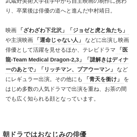
武蔵野美術大学在学中から自主映画の制作に携わ
り、卒業後は俳優の道へと進んだ中村靖日。
映画
「ざわざわ下北沢」「ジョゼと虎と魚たち」
や主演映画
「運命じゃない人」
などに出演し映画
俳優として活躍を見せるほか、テレビドラマ
「医
龍-Team Medical Dragon-2,3」「謎解きはディナ
ーのあとで」「リッチマン、プアウーマン」
など
にレギュラー出演。その他にも
「青天を衝け」
を
はじめ多数の人気ドラマで出演を重ね、お茶の間
でも広く知られる顔となっています。
朝ドラではおなじみの俳優