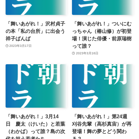
「舞いあがれ！」沢村貞子
「舞いあがれ！」ついにむ
の本「私の台所」に出会う
っちゃん（椿山修）が初登
祥子ばんば
場！演じた俳優・前原瑞樹
って誰？
2023年3月17日
2023年3月16日
「舞いあがれ！」3月14
「舞いあがれ！」第24週
日 慶太（けいた）と若葉
刈谷先輩（高杉真宙）が再
（わかば）って誰？島の次
登場！舞の夢とどう関わ
代を担う若者たち
る？