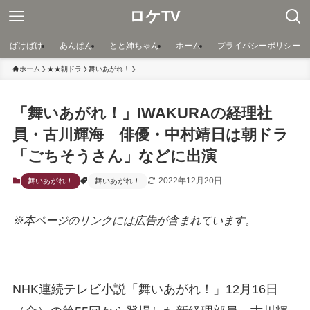
ロケTV
ばけばけ
あんぱん
とと姉ちゃん
ホーム
プライバシーポリシー
ホーム
★★朝ドラ
舞いあがれ！
「舞いあがれ！」IWAKURAの経理社
員・古川輝海 俳優・中村靖日は朝ドラ
「ごちそうさん」などに出演
2022年12月20日
舞いあがれ！
舞いあがれ！
※本ページのリンクには広告が含まれています。
NHK連続テレビ小説「舞いあがれ！」12月16日