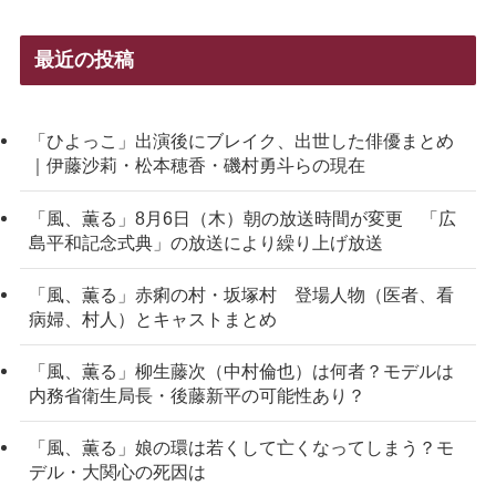
最近の投稿
「ひよっこ」出演後にブレイク、出世した俳優まとめ
｜伊藤沙莉・松本穂香・磯村勇斗らの現在
「風、薫る」8月6日（木）朝の放送時間が変更 「広
島平和記念式典」の放送により繰り上げ放送
「風、薫る」赤痢の村・坂塚村 登場人物（医者、看
病婦、村人）とキャストまとめ
「風、薫る」柳生藤次（中村倫也）は何者？モデルは
内務省衛生局長・後藤新平の可能性あり？
「風、薫る」娘の環は若くして亡くなってしまう？モ
デル・大関心の死因は