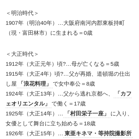
＜明治時代＞
1907年（明治40年）…大阪府南河内郡東板持町
（現・富田林市）に生まれる＝0歳
＜大正時代＞
1912年（大正元年）頃?…母が亡くなる＝5歳
1915年（大正4年）頃?…父が再婚、道頓堀の仕出
し屋
「浪花料理」
で女中奉公＝8歳
1924年（大正13年）…父から逃れ京都へ、
「カフ
ェオリエンタル」
で働く＝17歳
1925年（大正14年）…
「村田栄子一座」
に入り、
女優として舞台に立ち始める＝18歳
1926年（大正15年）…
東亜キネマ・等持院撮影所