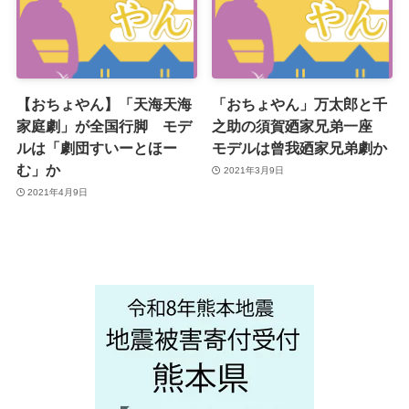
【おちょやん】「天海天海
「おちょやん」万太郎と千
家庭劇」が全国行脚 モデ
之助の須賀廼家兄弟一座
ルは「劇団すいーとほー
モデルは曾我廼家兄弟劇か
む」か
2021年3月9日
2021年4月9日