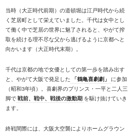
当時（大正時代前期）の道頓堀は江戸時代から続
く芝居町として栄えていました。千代は女中とし
て働く中で芝居の世界に魅了されると、やがて搾
取を続ける理不尽な父から逃げるように京都へと
向かいます（大正時代末期）。
千代は京都の地で女優としての第一歩を踏み出す
と、やがて大阪で発足した
「鶴亀喜劇劇」
に参加
（昭和3年頃）。喜劇界のプリンス・一平と二人三
脚で
戦前、戦中、戦後の激動期
を駆け抜けていき
ます。
終戦間際には、大阪大空襲によりホームグラウン