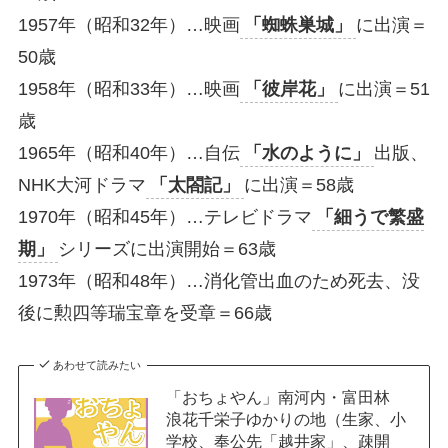
1957年（昭和32年）…映画
「蜘蛛巣城」
に出演＝
50歳
1958年（昭和33年）…映画
「彼岸花」
に出演＝51
歳
1965年（昭和40年）…自伝
「水のように」
出版、
NHK大河ドラマ
「太閤記」
に出演＝58歳
1970年（昭和45年）…テレビドラマ
「細うで繁盛
期」
シリーズに出演開始＝63歳
1973年（昭和48年）…消化管出血のため死去、没
後に勲四等瑞宝章を受章＝66歳
あわせて読みたい
「おちょやん」南河内・富田林
浪花千栄子ゆかりの地（生家、小
学校、奉公先「越井家」、疎開