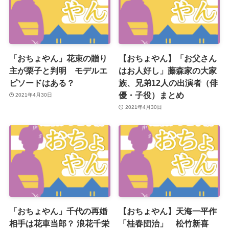
「おちょやん」花束の贈り
【おちょやん】「お父さん
主が栗子と判明 モデルエ
はお人好し」藤森家の大家
ピソードはある？
族、兄弟12人の出演者（俳
優・子役）まとめ
2021年4月30日
2021年4月30日
「おちょやん」千代の再婚
【おちょやん】天海一平作
相手は花車当郎？ 浪花千栄
「桂春団治」 松竹新喜