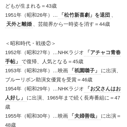
どもが生まれる＝43歳
1951年（昭和26年）…
「松竹新喜劇」を退団
、
天外と離婚
、芸能界から一時姿を消す＝44歳
＜昭和時代・戦後②＞
1952年（昭和27年）…NHKラジオ
「アチャコ青春
手帖」
で復帰、人気となる＝45歳
1953年（昭和28年）…映画
「祇園囃子」
に出演、
ブルーリボン助演女優賞を受賞＝46歳
1954年（昭和29年）…NHKラジオ
「お父さんはお
人好し」
に出演、1965年まで続く長寿番組に＝47
歳
1955年（昭和30年）…映画
「夫婦善哉」
に出演＝
48歳