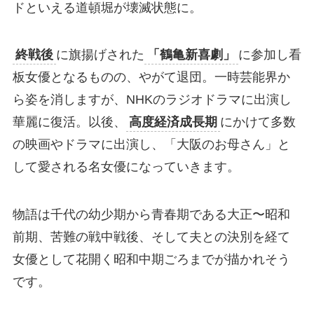
ドといえる道頓堀が壊滅状態に。
終戦後
に旗揚げされた
「鶴亀新喜劇」
に参加し看
板女優となるものの、やがて退団。一時芸能界か
ら姿を消しますが、NHKのラジオドラマに出演し
華麗に復活。以後、
高度経済成長期
にかけて多数
の映画やドラマに出演し、「大阪のお母さん」と
して愛される名女優になっていきます。
物語は千代の幼少期から青春期である大正〜昭和
前期、苦難の戦中戦後、そして夫との決別を経て
女優として花開く昭和中期ごろまでが描かれそう
です。