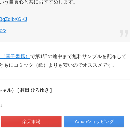
いう自負心と共におすすめします。
o/BqZdIbXGKJ
022
le版（電子書籍）
で第1話の途中まで無料サンプルを配布して
bo版ともにコミック（紙）よりも安いのでオススメです。
ル） [ 村田 ひろゆき ]
べ）
楽天市場
Yahooショッピング