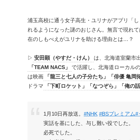
浦玉高校に通う女子高生・ユリナがアプリ「し
れるようになった謎のおじさん。無言で現れて
在のしもべえがユリナを助ける理由とは…？
▷
安田顕（やすだ・けん）
は、北海道室蘭市
「TEAM NACS」
で活躍し、北海道ローカル
は映画
「龍三と七人の子分たち」「俳優 亀岡
ドラマ
「下町ロケット」「なつぞら」「俺の
1月10日再放送。
#NHK
#BSプレミアム
実話を基にした、与し難い役でした。
必死でした。