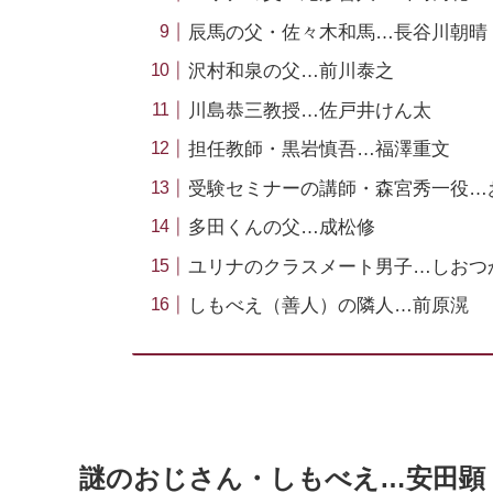
辰馬の父・佐々木和馬…長谷川朝晴
沢村和泉の父…前川泰之
川島恭三教授…佐戸井けん太
担任教師・黒岩慎吾…福澤重文
受験セミナーの講師・森宮秀一役…
多田くんの父…成松修
ユリナのクラスメート男子…しおつ
しもべえ（善人）の隣人…前原滉
謎のおじさん・しもべえ…安田顕