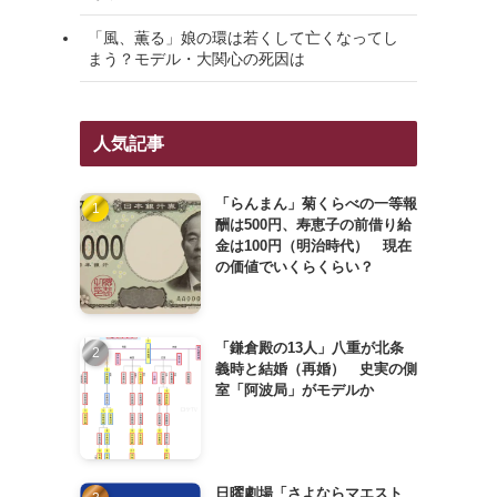
「風、薫る」娘の環は若くして亡くなってし
まう？モデル・大関心の死因は
人気記事
「らんまん」菊くらべの一等報
酬は500円、寿恵子の前借り給
金は100円（明治時代） 現在
の価値でいくらくらい？
「鎌倉殿の13人」八重が北条
義時と結婚（再婚） 史実の側
室「阿波局」がモデルか
日曜劇場「さよならマエスト