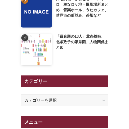
ロ」主なロケ地・撮影場所まと
め 音楽ホール、うたカフェ、
晴見市の町並み、茶畑など
「鎌倉殿の13人」北条義時、
北条政子の家系図、人物関係ま
とめ
カテゴリー
カ
テ
ゴ
リ
メニュー
ー