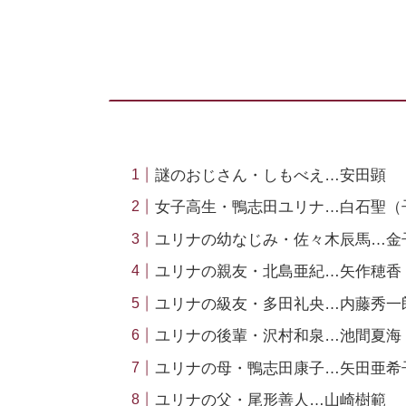
謎のおじさん・しもべえ…安田顕
女子高生・鴨志田ユリナ…白石聖（
ユリナの幼なじみ・佐々木辰馬…金
ユリナの親友・北島亜紀…矢作穂香
ユリナの級友・多田礼央…内藤秀一
ユリナの後輩・沢村和泉…池間夏海
ユリナの母・鴨志田康子…矢田亜希
ユリナの父・尾形善人…山崎樹範