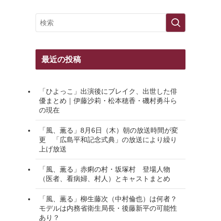
最近の投稿
「ひよっこ」出演後にブレイク、出世した俳
優まとめ｜伊藤沙莉・松本穂香・磯村勇斗ら
の現在
「風、薫る」8月6日（木）朝の放送時間が変
更 「広島平和記念式典」の放送により繰り
上げ放送
「風、薫る」赤痢の村・坂塚村 登場人物
（医者、看病婦、村人）とキャストまとめ
「風、薫る」柳生藤次（中村倫也）は何者？
モデルは内務省衛生局長・後藤新平の可能性
あり？