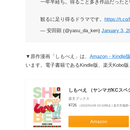
一年半経ち。得ること多き作品だったと
観るに足り得るドラマです。
https://t.c
— 安田顕 (@yasu_da_ken)
January 3, 2
▼原作漫画「しもべえ」は、
Amazon・Kind
います。電子書籍であるKindle版、楽天Ko
しもべえ （ヤンマガKCスペシャ
楽天ブックス
¥726
（2022/01/06 02:02時点 | 楽天市場調
Amazon