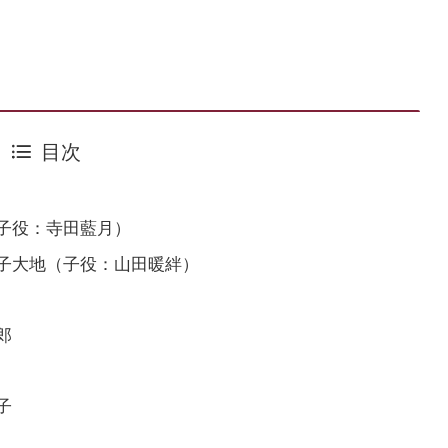
目次
子役：寺田藍月）
子大地（子役：山田暖絆）
郎
子