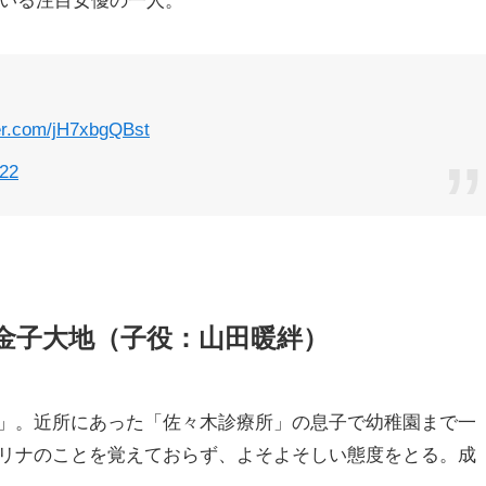
ている注目女優の一人。
ter.com/jH7xbgQBst
022
金子大地（子役：山田暖絆）
」。近所にあった「佐々木診療所」の息子で幼稚園まで一
リナのことを覚えておらず、よそよそしい態度をとる。成