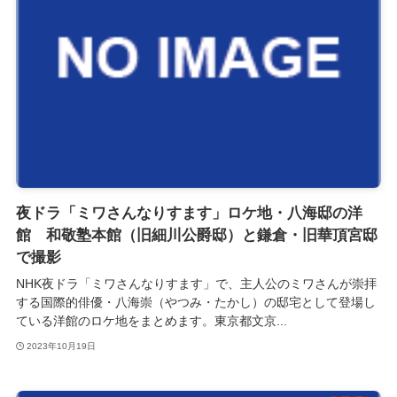
夜ドラ「ミワさんなりすます」ロケ地・八海邸の洋
館 和敬塾本館（旧細川公爵邸）と鎌倉・旧華頂宮邸
で撮影
NHK夜ドラ「ミワさんなりすます」で、主人公のミワさんが崇拝
する国際的俳優・八海崇（やつみ・たかし）の邸宅として登場し
ている洋館のロケ地をまとめます。東京都文京...
2023年10月19日