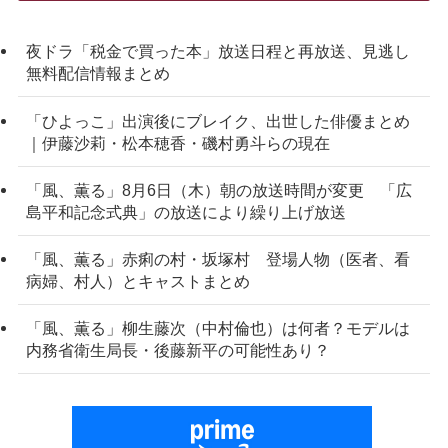
夜ドラ「税金で買った本」放送日程と再放送、見逃し
無料配信情報まとめ
「ひよっこ」出演後にブレイク、出世した俳優まとめ
｜伊藤沙莉・松本穂香・磯村勇斗らの現在
「風、薫る」8月6日（木）朝の放送時間が変更 「広
島平和記念式典」の放送により繰り上げ放送
「風、薫る」赤痢の村・坂塚村 登場人物（医者、看
病婦、村人）とキャストまとめ
「風、薫る」柳生藤次（中村倫也）は何者？モデルは
内務省衛生局長・後藤新平の可能性あり？