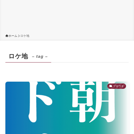
ホーム
ロケ地
ロケ地
– tag –
ブギウギ