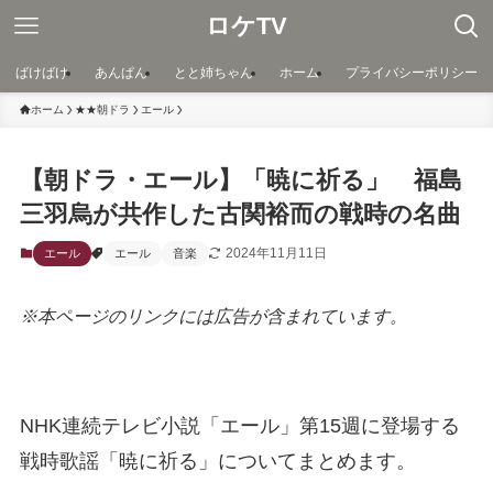
ロケTV
ばけばけ
あんぱん
とと姉ちゃん
ホーム
プライバシーポリシー
ホーム
★★朝ドラ
エール
【朝ドラ・エール】「暁に祈る」 福島
三羽烏が共作した古関裕而の戦時の名曲
2024年11月11日
エール
エール
音楽
※本ページのリンクには広告が含まれています。
NHK連続テレビ小説「エール」第15週に登場する
戦時歌謡「暁に祈る」についてまとめます。