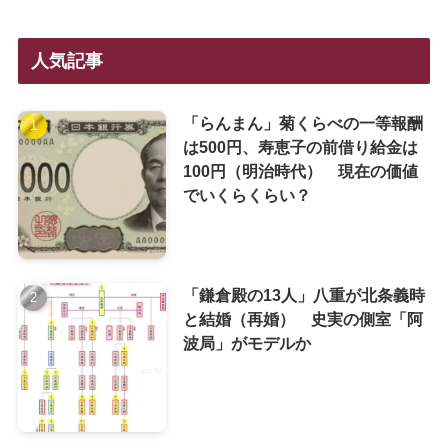
人気記事
「らんまん」菊くらべの一等報酬
は500円、寿恵子の前借り給金は
100円（明治時代） 現在の価値
でいくらくらい？
「鎌倉殿の13人」八重が北条義時
と結婚（再婚） 史実の側室「阿
波局」がモデルか