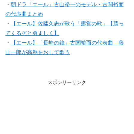
・
朝ドラ「エール」古山裕一のモデル・古関裕而
の代表曲まとめ
・
【エール】佐藤久志が歌う「露営の歌」【勝っ
てくるぞと勇ましく】
・
【エール】「長崎の鐘」古関裕而の代表曲 藤
山一郎が高熱をおして歌う
スポンサーリンク