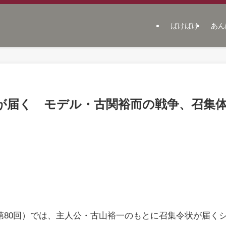
ばけばけ
あん
が届く モデル・古関裕而の戦争、召集
（第80回）では、主人公・古山裕一のもとに召集令状が届く