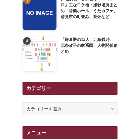
ロ」主なロケ地・撮影場所まと
め 音楽ホール、うたカフェ、
晴見市の町並み、茶畑など
「鎌倉殿の13人」北条義時、
北条政子の家系図、人物関係ま
とめ
カテゴリー
カ
テ
ゴ
リ
メニュー
ー