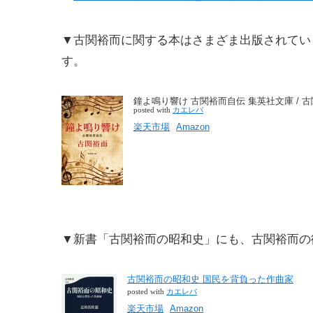
▼古関裕而に関する本はさまざま出版されてい
す。
鐘よ鳴り響け 古関裕而自伝 集英社文庫 / 
posted with
カエレバ
楽天市場
Amazon
▼新書「古関裕而の昭和史」にも、古関裕而の
古関裕而の昭和史 国民を背負った作曲家
posted with
カエレバ
楽天市場
Amazon