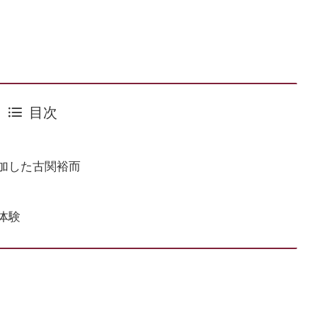
目次
加した古関裕而
体験