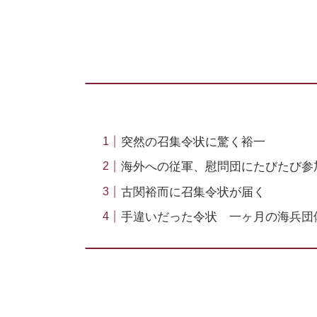
突然の召集令状に驚く裕一
海外への従軍、慰問団にたびたび参
古関裕而に召集令状が届く
手違いだった令状 一ヶ月の海兵団