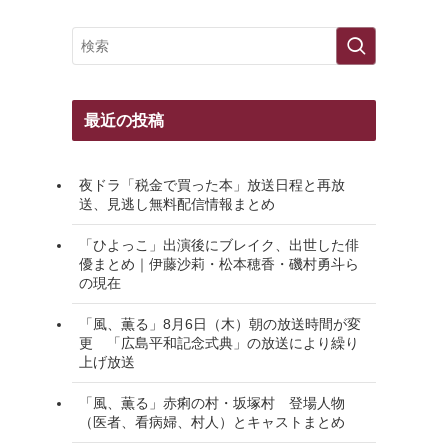
最近の投稿
夜ドラ「税金で買った本」放送日程と再放
送、見逃し無料配信情報まとめ
「ひよっこ」出演後にブレイク、出世した俳
優まとめ｜伊藤沙莉・松本穂香・磯村勇斗ら
の現在
「風、薫る」8月6日（木）朝の放送時間が変
更 「広島平和記念式典」の放送により繰り
上げ放送
「風、薫る」赤痢の村・坂塚村 登場人物
（医者、看病婦、村人）とキャストまとめ