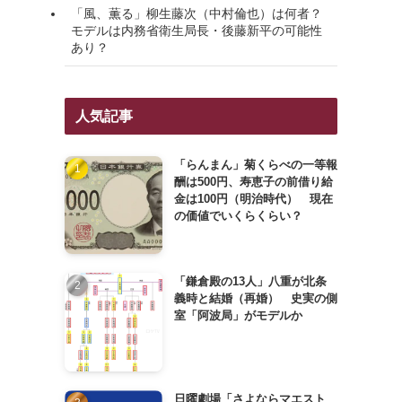
「風、薫る」柳生藤次（中村倫也）は何者？
モデルは内務省衛生局長・後藤新平の可能性
あり？
人気記事
「らんまん」菊くらべの一等報
酬は500円、寿恵子の前借り給
金は100円（明治時代） 現在
の価値でいくらくらい？
「鎌倉殿の13人」八重が北条
義時と結婚（再婚） 史実の側
室「阿波局」がモデルか
日曜劇場「さよならマエスト