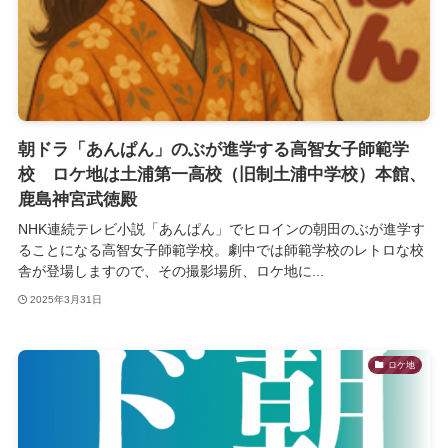
朝ドラ「あんぱん」のぶが進学する高智女子師範学
校 ロケ地は土浦第一高校（旧制土浦中学校）本館、
鹿島神宮武徳殿
NHK連続テレビ小説「あんぱん」でヒロインの朝田のぶが進学す
ることになる高智女子師範学校。劇中では師範学校のレトロな校
舎が登場しますので、その撮影場所、ロケ地に...
2025年3月31日
ロケ地