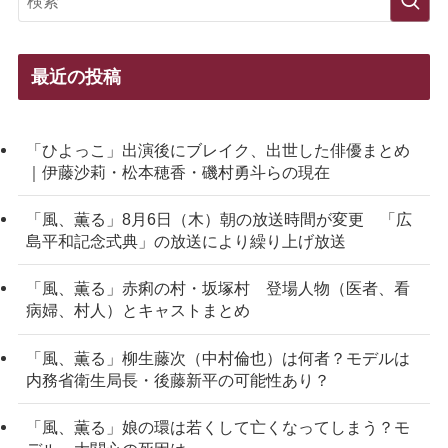
最近の投稿
「ひよっこ」出演後にブレイク、出世した俳優まとめ
｜伊藤沙莉・松本穂香・磯村勇斗らの現在
「風、薫る」8月6日（木）朝の放送時間が変更 「広
島平和記念式典」の放送により繰り上げ放送
「風、薫る」赤痢の村・坂塚村 登場人物（医者、看
病婦、村人）とキャストまとめ
「風、薫る」柳生藤次（中村倫也）は何者？モデルは
内務省衛生局長・後藤新平の可能性あり？
「風、薫る」娘の環は若くして亡くなってしまう？モ