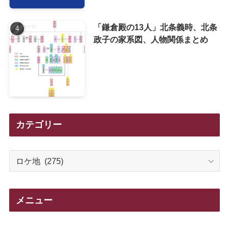
「鎌倉殿の13人」北条義時、北条
政子の家系図、人物関係まとめ
カテゴリー
カ
テ
ゴ
リ
メニュー
ー