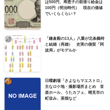
は500円、寿恵子の前借り給金は
100円（明治時代） 現在の価値
でいくらくらい？
「鎌倉殿の13人」八重が北条義時
と結婚（再婚） 史実の側室「阿
波局」がモデルか
日曜劇場「さよならマエストロ」
主なロケ地・撮影場所まとめ 音
楽ホール、うたカフェ、晴見市の
町並み、茶畑など