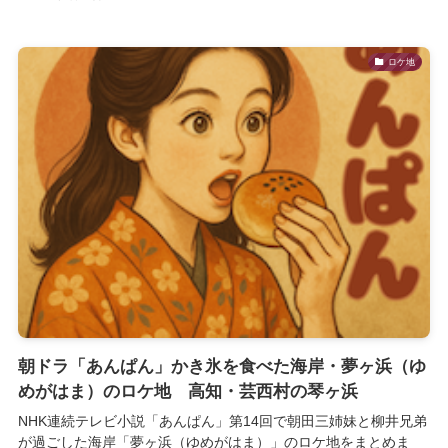
ロケ地
朝ドラ「あんぱん」かき氷を食べた海岸・夢ヶ浜（ゆ
めがはま）のロケ地 高知・芸西村の琴ヶ浜
NHK連続テレビ小説「あんぱん」第14回で朝田三姉妹と柳井兄弟
が過ごした海岸「夢ヶ浜（ゆめがはま）」のロケ地をまとめま