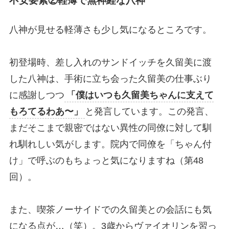
不安要素②軽薄で無神経な八神
八神が見せる軽薄さも少し気になるところです。
初登場時、差し入れのサンドイッチを久留美に渡
した八神は、手術に立ち会った久留美の仕事ぶり
に感謝しつつ
「僕はいつも久留美ちゃんに支えて
もろてるわあ〜」
と発言しています。この発言、
まだそこまで親密ではない異性の同僚に対して馴
れ馴れしい気がします。院内で同僚を「ちゃん付
け」で呼ぶのもちょっと気になりますね（第48
回）。
また、喫茶ノーサイドでの久留美との会話にも気
になる点が…（笑）。3歳からヴァイオリンを習っ