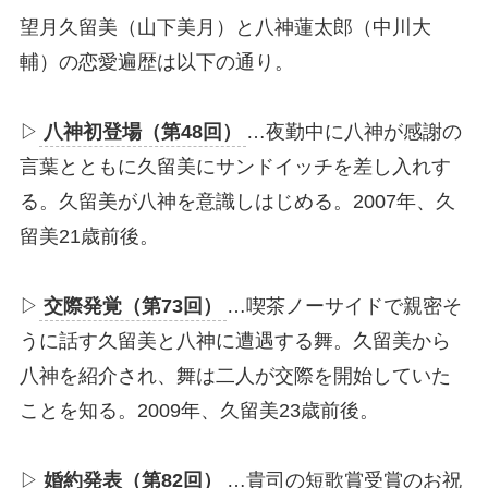
望月久留美（山下美月）と八神蓮太郎（中川大
輔）の恋愛遍歴は以下の通り。
▷
八神初登場（第48回）
…夜勤中に八神が感謝の
言葉とともに久留美にサンドイッチを差し入れす
る。久留美が八神を意識しはじめる。2007年、久
留美21歳前後。
▷
交際発覚（第73回）
…喫茶ノーサイドで親密そ
うに話す久留美と八神に遭遇する舞。久留美から
八神を紹介され、舞は二人が交際を開始していた
ことを知る。2009年、久留美23歳前後。
▷
婚約発表（第82回）
…貴司の短歌賞受賞のお祝