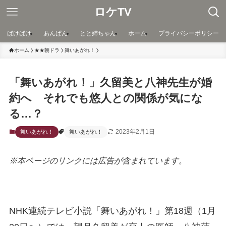
ロケTV
ばけばけ
あんぱん
とと姉ちゃん
ホーム
プライバシーポリシー
ホーム
★★朝ドラ
舞いあがれ！
「舞いあがれ！」久留美と八神先生が婚
約へ それでも悠人との関係が気にな
る…？
2023年2月1日
舞いあがれ！
舞いあがれ！
※本ページのリンクには広告が含まれています。
NHK連続テレビ小説「舞いあがれ！」第18週（1月