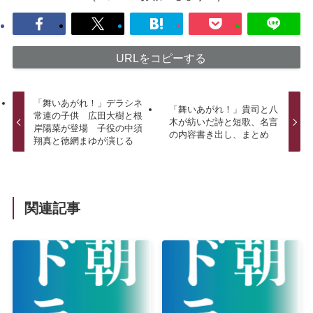
URLをコピーする
「舞いあがれ！」デラシネ
「舞いあがれ！」貴司と八
常連の子供 広田大樹と根
木が紡いだ詩と短歌、名言
岸陽菜が登場 子役の中須
の内容書き出し、まとめ
翔真と徳網まゆが演じる
関連記事