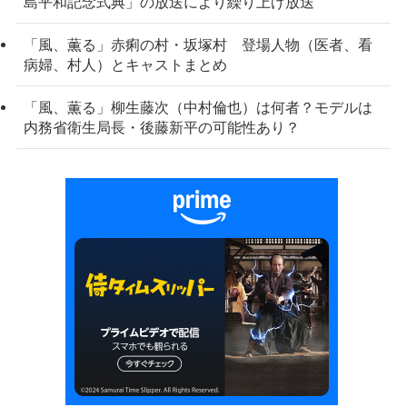
島平和記念式典」の放送により繰り上げ放送
「風、薫る」赤痢の村・坂塚村 登場人物（医者、看
病婦、村人）とキャストまとめ
「風、薫る」柳生藤次（中村倫也）は何者？モデルは
内務省衛生局長・後藤新平の可能性あり？