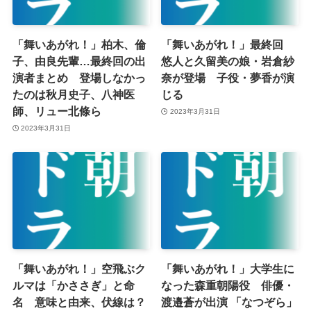
「舞いあがれ！」柏木、倫
「舞いあがれ！」最終回
子、由良先輩…最終回の出
悠人と久留美の娘・岩倉紗
演者まとめ 登場しなかっ
奈が登場 子役・夢香が演
たのは秋月史子、八神医
じる
師、リュー北條ら
2023年3月31日
2023年3月31日
「舞いあがれ！」空飛ぶク
「舞いあがれ！」大学生に
ルマは「かささぎ」と命
なった森重朝陽役 俳優・
名 意味と由来、伏線は？
渡邉蒼が出演 「なつぞら」