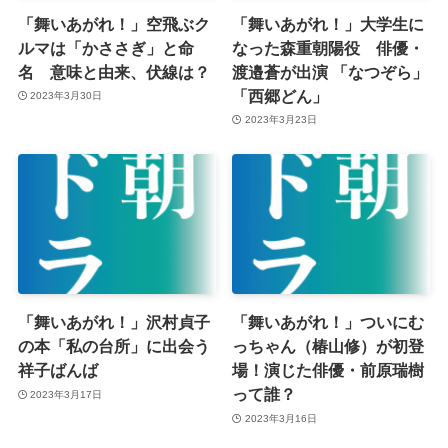
「舞いあがれ！」空飛ぶク
「舞いあがれ！」大学生に
ルマは「かささぎ」と命
なった森重朝陽役 俳優・
名 意味と由来、伏線は？
渡邉蒼が出演 「なつぞら」
「西郷どん」
2023年3月30日
2023年3月23日
「舞いあがれ！」沢村貞子
「舞いあがれ！」ついにむ
の本「私の台所」に出会う
っちゃん（椿山修）が初登
祥子ばんば
場！演じた俳優・前原瑞樹
って誰？
2023年3月17日
2023年3月16日