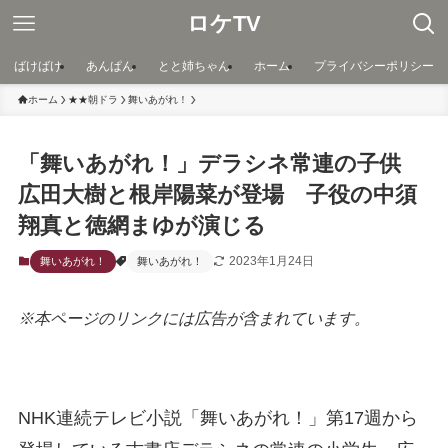
ロケTV
ばけばけ
あんぱん
とと姉ちゃん
ホーム
プライバシーポリシー
ホーム
★★朝ドラ
舞いあがれ！
「舞いあがれ！」デラシネ常連の子供
広田大樹と根岸陽菜が登場 子役の中須
翔真と徳網まゆが演じる
2023年1月24日
舞いあがれ！
舞いあがれ！
※本ページのリンクには広告が含まれています。
NHK連続テレビ小説「舞いあがれ！」第17週から