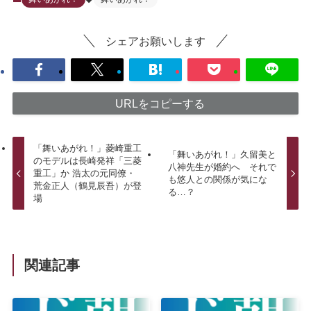
シェアお願いします
URLをコピーする
「舞いあがれ！」菱崎重工
「舞いあがれ！」久留美と
のモデルは長崎発祥「三菱
八神先生が婚約へ それで
重工」か 浩太の元同僚・
も悠人との関係が気にな
荒金正人（鶴見辰吾）が登
る…？
場
関連記事