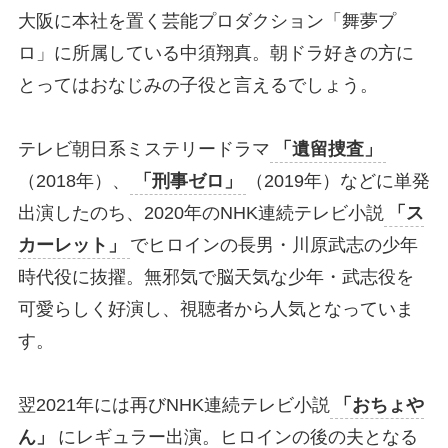
大阪に本社を置く芸能プロダクション「舞夢プ
ロ」に所属している中須翔真。朝ドラ好きの方に
とってはおなじみの子役と言えるでしょう。
テレビ朝日系ミステリードラマ
「遺留捜査」
（2018年）、
「刑事ゼロ」
（2019年）などに単発
出演したのち、2020年のNHK連続テレビ小説
「ス
カーレット」
でヒロインの長男・川原武志の少年
時代役に抜擢。無邪気で脳天気な少年・武志役を
可愛らしく好演し、視聴者から人気となっていま
す。
翌2021年には再びNHK連続テレビ小説
「おちょや
ん」
にレギュラー出演。ヒロインの後の夫となる