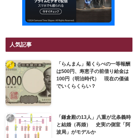
人気記事
「らんまん」菊くらべの一等報酬
は500円、寿恵子の前借り給金は
100円（明治時代） 現在の価値
でいくらくらい？
「鎌倉殿の13人」八重が北条義時
と結婚（再婚） 史実の側室「阿
波局」がモデルか