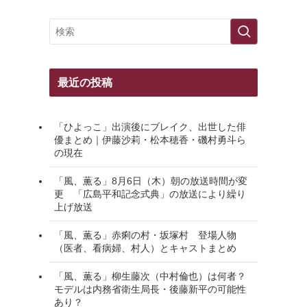
最近の投稿
「ひよっこ」出演後にブレイク、出世した俳
優まとめ｜伊藤沙莉・松本穂香・磯村勇斗ら
の現在
「風、薫る」8月6日（木）朝の放送時間が変
更 「広島平和記念式典」の放送により繰り
上げ放送
「風、薫る」赤痢の村・坂塚村 登場人物
（医者、看病婦、村人）とキャストまとめ
「風、薫る」柳生藤次（中村倫也）は何者？
モデルは内務省衛生局長・後藤新平の可能性
あり？