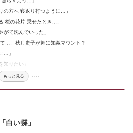
 照らすよう…」
りの方へ 寝返り打つように…」
 桜の花片 乗せたとき…」
やがて沈んでいった」
けて…」秋月史子が舞に知識マウント？
に…」
を知りたい」
もっと見る
「白い蝶」