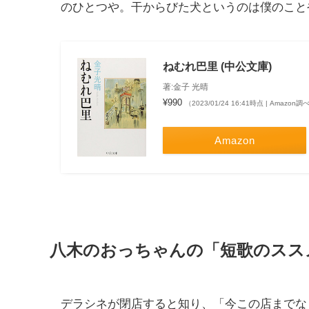
のひとつや。干からびた犬というのは僕のこと
ねむれ巴里 (中公文庫)
著:金子 光晴
¥990
（2023/01/24 16:41時点 | Amazon調
Amazon
八木のおっちゃんの「短歌のスス
デラシネが閉店すると知り、「今この店までな