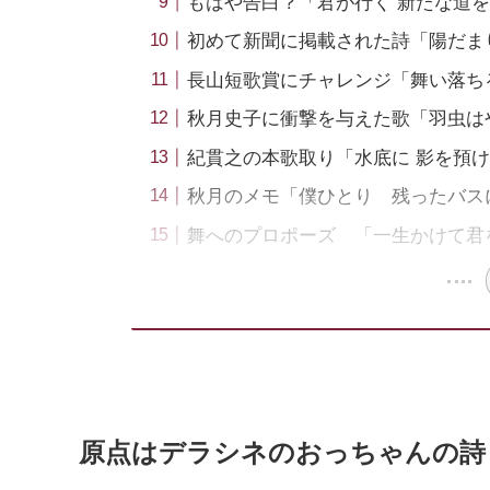
もはや告白？「君が行く 新たな道を
初めて新聞に掲載された詩「陽だま
長山短歌賞にチャレンジ「舞い落ちる
秋月史子に衝撃を与えた歌「羽虫は
紀貫之の本歌取り「水底に 影を預
秋月のメモ「僕ひとり 残ったバス
舞へのプロポーズ 「一生かけて君
原点はデラシネのおっちゃんの詩