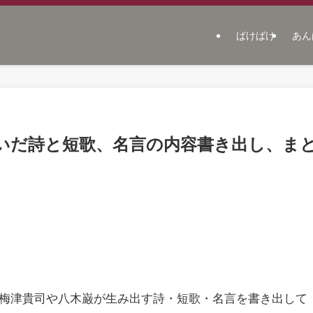
ばけばけ
あん
いだ詩と短歌、名言の内容書き出し、ま
で梅津貴司や八木巌が生み出す詩・短歌・名言を書き出して