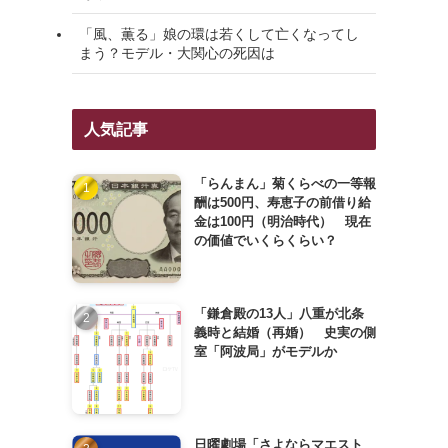
「風、薫る」娘の環は若くして亡くなってし
まう？モデル・大関心の死因は
人気記事
「らんまん」菊くらべの一等報
酬は500円、寿恵子の前借り給
金は100円（明治時代） 現在
の価値でいくらくらい？
「鎌倉殿の13人」八重が北条
義時と結婚（再婚） 史実の側
室「阿波局」がモデルか
日曜劇場「さよならマエスト