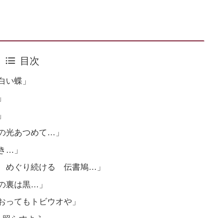
目次
白い蝶」
」
」
の光あつめて…」
き…」
 めぐり続ける 伝書鳩…」
の裏は黒…」
おってもトビウオや」