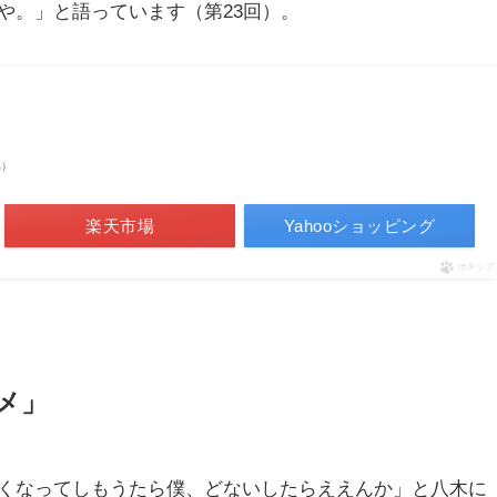
や。」と語っています（第23回）。
べ）
楽天市場
Yahooショッピング
ポチップ
メ」
くなってしもうたら僕、どないしたらええんか」と八木に