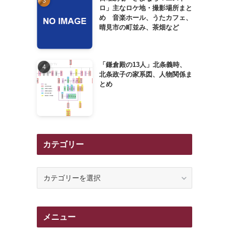
ロ」主なロケ地・撮影場所まと
め 音楽ホール、うたカフェ、
晴見市の町並み、茶畑など
「鎌倉殿の13人」北条義時、
北条政子の家系図、人物関係ま
とめ
カテゴリー
カ
テ
ゴ
リ
メニュー
ー