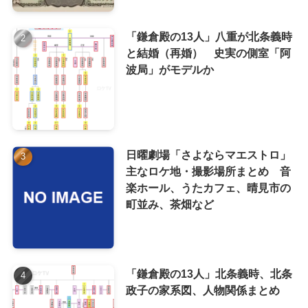
「鎌倉殿の13人」八重が北条義時
と結婚（再婚） 史実の側室「阿
波局」がモデルか
日曜劇場「さよならマエストロ」
主なロケ地・撮影場所まとめ 音
楽ホール、うたカフェ、晴見市の
町並み、茶畑など
「鎌倉殿の13人」北条義時、北条
政子の家系図、人物関係まとめ