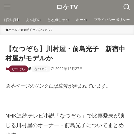
ロケTV
ばけばけ
あんぱん
とと姉ちゃん
ホーム
プライバシーポリシー
ホーム
★★朝ドラ
なつぞら
【なつぞら】川村屋・前島光子 新宿中
村屋がモデルか
2022年12月27日
なつぞら
なつぞら
※本ページのリンクには広告が含まれています。
NHK連続テレビ小説「なつぞら」で比嘉愛未が演
じる川村屋のオーナー・前島光子についてまとめ