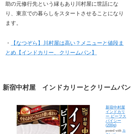
助の元修行先という縁もあり川村屋に世話にな
り、東京での暮らしをスタートさせることになり
ます。
・
【なつぞら】川村屋は高い？メニューと値段ま
とめ【インドカリー、クリームパン】
新宿中村屋 インドカリーとクリームパン
新宿中村屋
インドカリ
ー ビーフス
パイシー
(200g)
posted with
カ