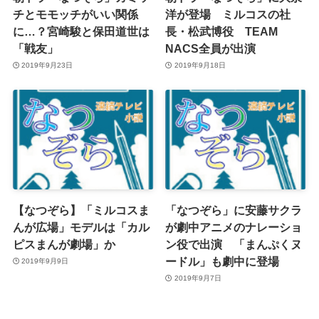
チとモモッチがいい関係
洋が登場 ミルコスの社
に…？宮崎駿と保田道世は
長・松武博役 TEAM
「戦友」
NACS全員が出演
2019年9月23日
2019年9月18日
【なつぞら】「ミルコスま
「なつぞら」に安藤サクラ
んが広場」モデルは「カル
が劇中アニメのナレーショ
ピスまんが劇場」か
ン役で出演 「まんぷくヌ
ードル」も劇中に登場
2019年9月9日
2019年9月7日