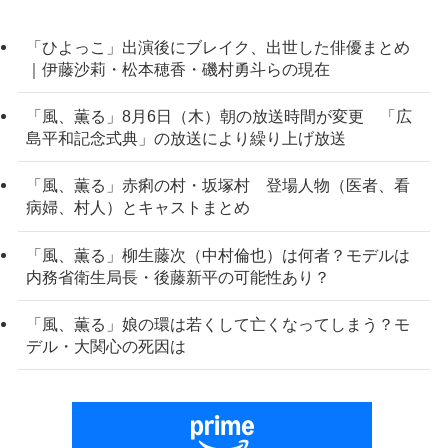
「ひよっこ」出演後にブレイク、出世した俳優まとめ
｜伊藤沙莉・松本穂香・磯村勇斗らの現在
「風、薫る」8月6日（木）朝の放送時間が変更 「広
島平和記念式典」の放送により繰り上げ放送
「風、薫る」赤痢の村・坂塚村 登場人物（医者、看
病婦、村人）とキャストまとめ
「風、薫る」柳生藤次（中村倫也）は何者？モデルは
内務省衛生局長・後藤新平の可能性あり？
「風、薫る」娘の環は若くして亡くなってしまう？モ
デル・大関心の死因は