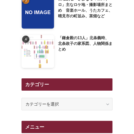
ロ」主なロケ地・撮影場所まと
め 音楽ホール、うたカフェ、
晴見市の町並み、茶畑など
「鎌倉殿の13人」北条義時、
北条政子の家系図、人物関係ま
とめ
カテゴリー
カ
テ
ゴ
リ
メニュー
ー