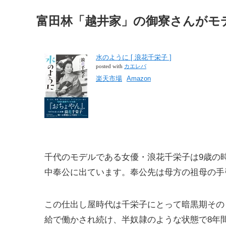
富田林「越井家」の御寮さんがモ
水のように [ 浪花千栄子 ]
posted with
カエレバ
楽天市場
Amazon
千代のモデルである女優・浪花千栄子は9歳の
中奉公に出ています。奉公先は母方の祖母の手
この仕出し屋時代は千栄子にとって暗黒期その
給で働かされ続け、半奴隷のような状態で8年