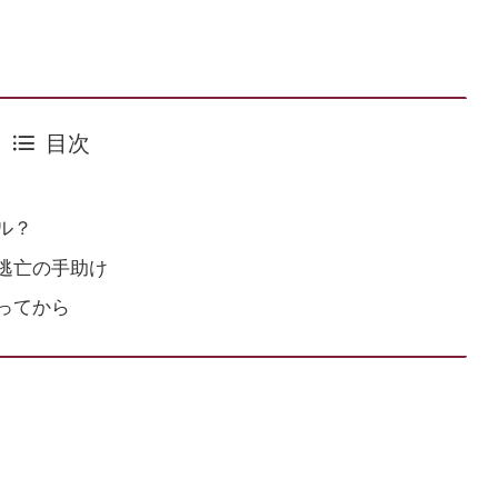
目次
ル？
逃亡の手助け
ってから