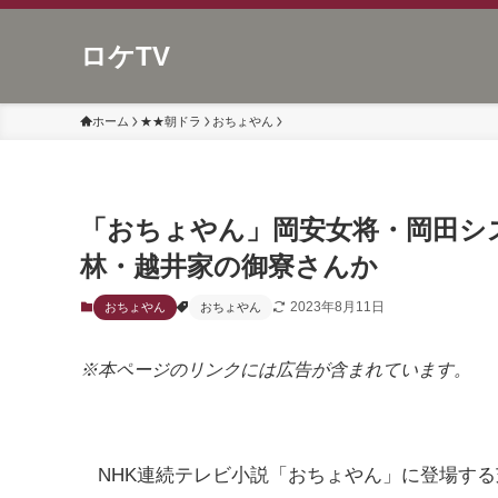
ロケTV
ホーム
★★朝ドラ
おちょやん
「おちょやん」岡安女将・岡田シ
林・越井家の御寮さんか
2023年8月11日
おちょやん
おちょやん
※本ページのリンクには広告が含まれています。
NHK連続テレビ小説「おちょやん」に登場す