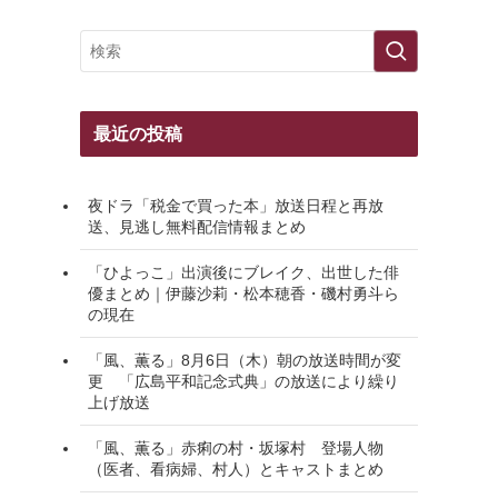
最近の投稿
夜ドラ「税金で買った本」放送日程と再放
送、見逃し無料配信情報まとめ
「ひよっこ」出演後にブレイク、出世した俳
優まとめ｜伊藤沙莉・松本穂香・磯村勇斗ら
の現在
「風、薫る」8月6日（木）朝の放送時間が変
更 「広島平和記念式典」の放送により繰り
上げ放送
「風、薫る」赤痢の村・坂塚村 登場人物
（医者、看病婦、村人）とキャストまとめ