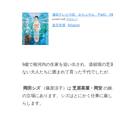
連続テレビ小説 おちょやん Part1 （NH
posted with
カエレバ
楽天市場
Amazon
9歳で南河内の生家を追い出され、道頓堀の芝
ない大人たちに囲まれて育った千代でしたが、
岡田シズ
（篠原涼子）は
芝居茶屋・岡安
の娘
の立場にあります。シズはとにかく仕事に厳し
らします。