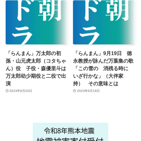
「らんまん」万太郎の初
「らんまん」9月19日 徳
孫・山元虎太郎（コタちゃ
永教授が詠んだ万葉集の歌
ん）役 子役・森優里斗は
「この雪の 消残る時に
万太郎幼少期役と二役で出
いざ行かな」（大伴家
演
持） その意味とは
2023年9月20日
2023年9月19日