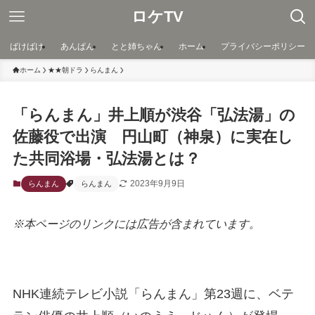
ロケTV
ばけばけ
あんぱん
とと姉ちゃん
ホーム
プライバシーポリシー
ホーム
★★朝ドラ
らんまん
「らんまん」井上順が渋谷「弘法湯」の
佐藤役で出演 円山町（神泉）に実在し
た共同浴場・弘法湯とは？
2023年9月9日
らんまん
らんまん
※本ページのリンクには広告が含まれています。
NHK連続テレビ小説「らんまん」第23週に、ベテ