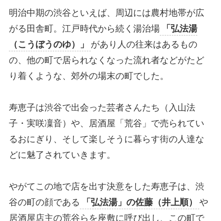
明治中期の渋谷といえば、周辺には農村地帯が広
がる田舎町。江戸時代から続く湯治場
「弘法湯
（こうぼうのゆ）」
があり人の往来はあるもの
の、他の町で居られなくなった流れ者などがたど
り着くような、郊外の場末の町でした。
寿恵子は渋谷で出会った芸者さんたち（入山法
子・実咲凜音）や、居酒屋「荒谷」で売られてい
るおにぎり、そして楽しそうに暮らす街の人達な
どに魅了されていきます。
やがてこの地で店を出す決意をした寿恵子は、渋
谷の町の顔である
「弘法湯」の佐藤（井上順）
や
居酒屋店主の荒谷らを座敷に呼び出し、この町で