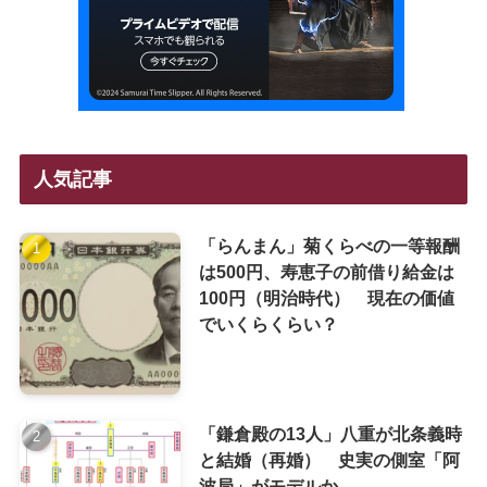
人気記事
「らんまん」菊くらべの一等報酬
は500円、寿恵子の前借り給金は
100円（明治時代） 現在の価値
でいくらくらい？
「鎌倉殿の13人」八重が北条義時
と結婚（再婚） 史実の側室「阿
波局」がモデルか