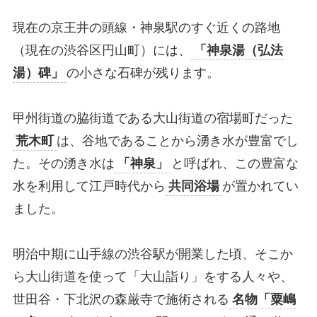
現在の京王井の頭線・神泉駅のすぐ近くの路地
（現在の渋谷区円山町）には、
「神泉湯（弘法
湯）碑」
の小さな石碑が残ります。
甲州街道の脇街道である大山街道の宿場町だった
荒木町
は、谷地であることから湧き水が豊富でし
た。その湧き水は
「神泉」
と呼ばれ、この豊富な
水を利用して江戸時代から
共同浴場
が置かれてい
ました。
明治中期に山手線の渋谷駅が開業した頃、そこか
ら大山街道を使って「大山詣り」をする人々や、
世田谷・下北沢の森厳寺で施術される
名物「粟嶋