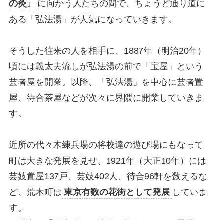
の灸」
に向かう人たちの間で、ちょうど通り道に
ある「弘法湯」が人気になっていきます。
そうした往来の人を相手に、1887年（明治20年）
頃には義太夫流しが弘法湯の前で「宝屋」という
芸者屋を開業。以降、「弘法湯」を中心に芸者置
屋、待合茶屋などが次々に界隈に開業していきま
す。
近所の代々木練兵場の将校達の遊び場にもなって
町は大きな発展を見せ、1921年（大正10年）には
芸妓置屋137戸、芸妓402人、待合96軒を数えるな
ど、荒木町は
東京有数の花街として発展
していま
す。