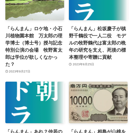
「らんまん」ロケ地・小石
「らんまん」松坂慶子が槙
川植物園本館 万太郎の理
野千鶴役で一人二役 モデ
学博士（博士号）授与記念
ルの牧野鶴代は富太郎の晩
特別公演の会場 牧野富太
年の研究を支え、死後の標
郎は学位が欲しくなかっ
本整理や寄贈に貢献
た？
2023年9月25日
2023年9月27日
「らんまん」あれ？仲居の
「らんまん」相島が山桃を