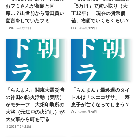
おフミさんが相島と同
「5万円」で買い取り（大
席…？出世前から青田買い
正12年） 現在の貨幣価
宣言をしていたフミ
値、物価でいくらくらい？
2023年9月22日
2023年9月22日
「らんまん」関東大震災時
「らんまん」最終週のタイ
の神田の防火活動（実話）
トルは「スエコザサ」 寿
がモチーフ 大畑印刷所の
恵子が亡くなってしまう？
大将（元江戸の火消し）が
2023年9月20日
大火事から町を守る
2023年9月21日