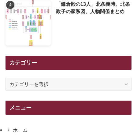
「鎌倉殿の13人」北条義時、北条
政子の家系図、人物関係まとめ
カテゴリー
カ
テ
ゴ
リ
メニュー
ー
ホーム