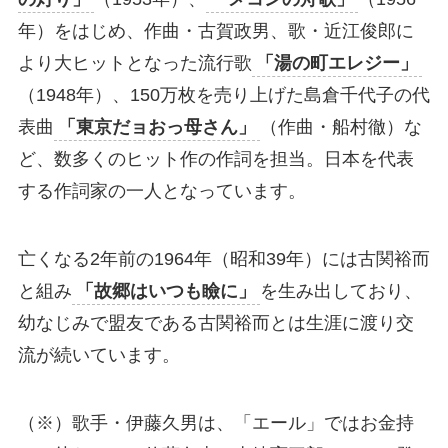
年）をはじめ、作曲・古賀政男、歌・近江俊郎に
より大ヒットとなった流行歌
「湯の町エレジー」
（1948年）、150万枚を売り上げた島倉千代子の代
表曲
「東京だョおっ母さん」
（作曲・船村徹）な
ど、数多くのヒット作の作詞を担当。日本を代表
する作詞家の一人となっています。
亡くなる2年前の1964年（昭和39年）には古関裕而
と組み
「故郷はいつも瞼に」
を生み出しており、
幼なじみで盟友である古関裕而とは生涯に渡り交
流が続いています。
（※）歌手・伊藤久男は、「エール」ではお金持