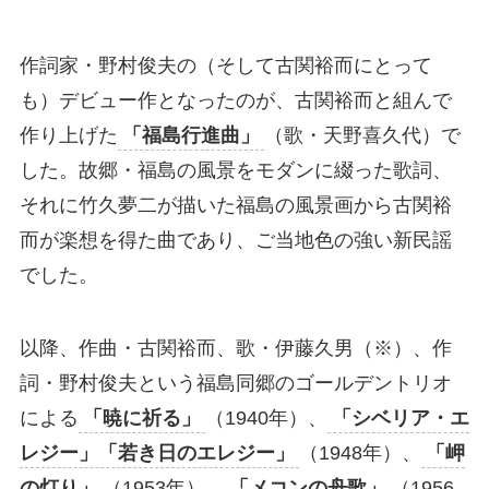
作詞家・野村俊夫の（そして古関裕而にとって
も）デビュー作となったのが、古関裕而と組んで
作り上げた
「福島行進曲」
（歌・天野喜久代）で
した。故郷・福島の風景をモダンに綴った歌詞、
それに竹久夢二が描いた福島の風景画から古関裕
而が楽想を得た曲であり、ご当地色の強い新民謡
でした。
以降、作曲・古関裕而、歌・伊藤久男（※）、作
詞・野村俊夫という福島同郷のゴールデントリオ
による
「暁に祈る」
（1940年）、
「シベリア・エ
レジー」「若き日のエレジー」
（1948年）、
「岬
の灯り」
（1953年）、
「メコンの舟歌」
（1956