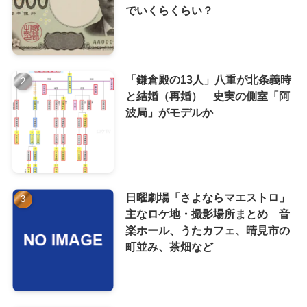
でいくらくらい？
「鎌倉殿の13人」八重が北条義時
と結婚（再婚） 史実の側室「阿
波局」がモデルか
日曜劇場「さよならマエストロ」
主なロケ地・撮影場所まとめ 音
楽ホール、うたカフェ、晴見市の
町並み、茶畑など