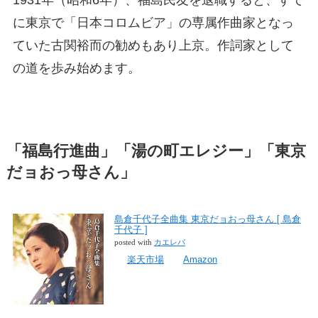
に東京で「日本コロムビア」の専属作曲家となっ
ていた古関裕而の勧めもあり上京。作詞家として
の道を歩み始めます。
「福島行進曲」「湯の町エレジー」「東京
だョおっ母さん」
島倉千代子全曲集 東京だョおっ母さん [ 島倉
千代子 ]
posted with
カエレバ
楽天市場
Amazon