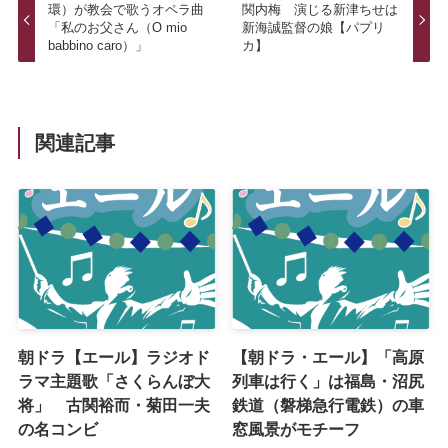
環）が教会で歌うオペラ曲
関内梅 演じる新津ちせは
「私のお父さん（O mio
新海誠監督の娘【パプリ
babbino caro）」
カ】
関連記事
朝ドラ【エール】ラジオド
【朝ドラ・エール】「高原
ラマ主題歌「さくらんぼ大
列車は行く」は福島・沼尻
将」 古関裕而・菊田一夫
鉄道（磐梯急行電鉄）の車
の名コンビ
窓風景がモチーフ