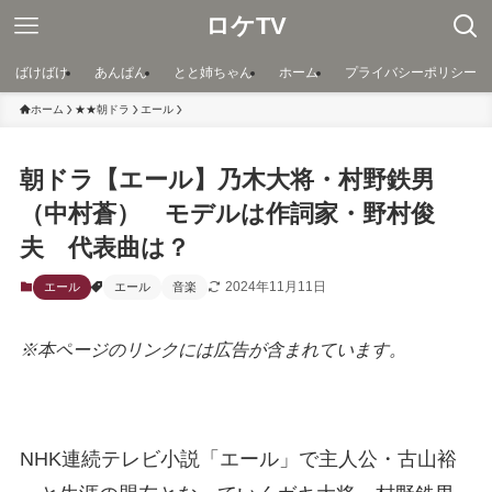
ロケTV
ばけばけ
あんぱん
とと姉ちゃん
ホーム
プライバシーポリシー
ホーム
★★朝ドラ
エール
朝ドラ【エール】乃木大将・村野鉄男
（中村蒼） モデルは作詞家・野村俊
夫 代表曲は？
2024年11月11日
エール
エール
音楽
※本ページのリンクには広告が含まれています。
NHK連続テレビ小説「エール」で主人公・古山裕