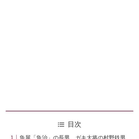
目次
魚屋「魚治」の長男 ガキ大将の村野鉄男