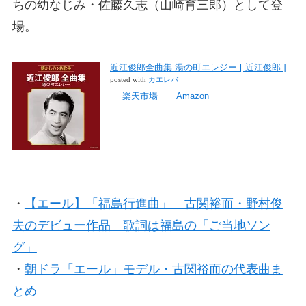
ちの幼なじみ・佐藤久志（山崎育三郎）として登
場。
近江俊郎全曲集 湯の町エレジー [ 近江俊郎 ]
posted with
カエレバ
楽天市場
Amazon
・
【エール】「福島行進曲」 古関裕而・野村俊
夫のデビュー作品 歌詞は福島の「ご当地ソン
グ」
・
朝ドラ「エール」モデル・古関裕而の代表曲ま
とめ