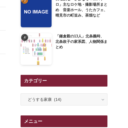
ロ」主なロケ地・撮影場所まと
め 音楽ホール、うたカフェ、
晴見市の町並み、茶畑など
「鎌倉殿の13人」北条義時、
北条政子の家系図、人物関係ま
とめ
カテゴリー
カ
テ
ゴ
リ
メニュー
ー