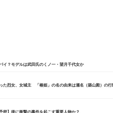
パイ？モデルは武田氏のくノ一・望月千代女か
った烈女、女城主 「椿姫」の名の由来は瀬名（築山殿）の行
予想】後に衝撃の事件を起こす重要人物か？