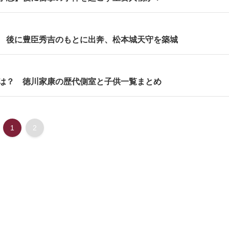
 後に豊臣秀吉のもとに出奔、松本城天守を築城
は？ 徳川家康の歴代側室と子供一覧まとめ
1
2