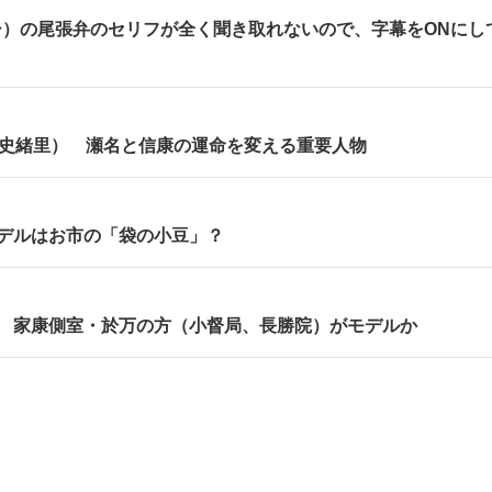
シ）の尾張弁のセリフが全く聞き取れないので、字幕をONにし
保史緒里） 瀬名と信康の運命を変える重要人物
デルはお市の「袋の小豆」？
） 家康側室・於万の方（小督局、長勝院）がモデルか