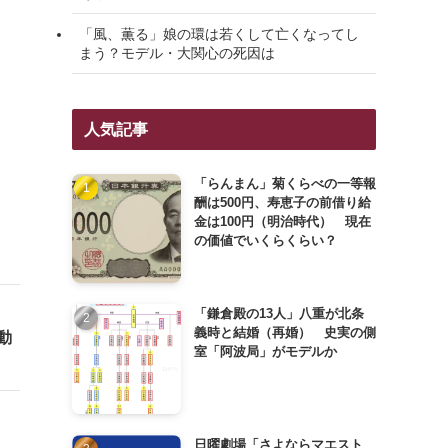
「風、薫る」娘の環は若くして亡くなってし
まう？モデル・大関心の死因は
人気記事
「らんまん」菊くらべの一等報
酬は500円、寿恵子の前借り給
金は100円（明治時代） 現在
の価値でいくらくらい？
「鎌倉殿の13人」八重が北条
義時と結婚（再婚） 史実の側
動
室「阿波局」がモデルか
日曜劇場「さよならマエスト