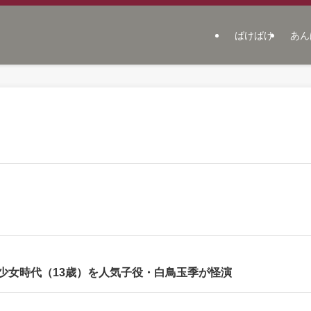
ばけばけ
あん
少女時代（13歳）を人気子役・白鳥玉季が怪演