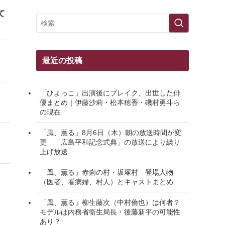
て
最近の投稿
「ひよっこ」出演後にブレイク、出世した俳
優まとめ｜伊藤沙莉・松本穂香・磯村勇斗ら
の現在
「風、薫る」8月6日（木）朝の放送時間が変
更 「広島平和記念式典」の放送により繰り
上げ放送
「風、薫る」赤痢の村・坂塚村 登場人物
（医者、看病婦、村人）とキャストまとめ
「風、薫る」柳生藤次（中村倫也）は何者？
モデルは内務省衛生局長・後藤新平の可能性
あり？