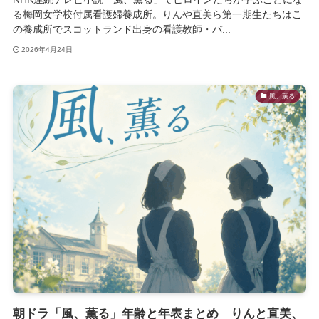
る梅岡女学校付属看護婦養成所。りんや直美ら第一期生たちはこ
の養成所でスコットランド出身の看護教師・バ...
2026年4月24日
風、薫る
朝ドラ「風、薫る」年齢と年表まとめ りんと直美、