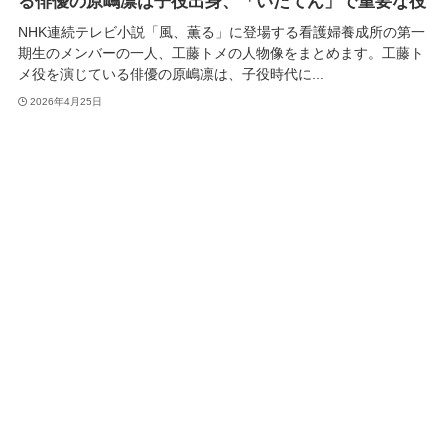
る俳優の原嶋凛は子役出身、「いだてん」で重要な役
NHK連続テレビ小説「風、薫る」に登場する看護婦養成所の第一
期生のメンバーの一人、工藤トメの人物像をまとめます。工藤ト
メ役を演じている俳優の原嶋凛は、子役時代に...
2026年4月25日