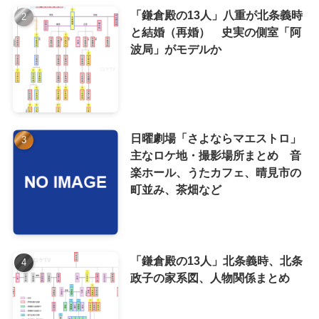
「鎌倉殿の13人」八重が北条義時
と結婚（再婚） 史実の側室「阿
波局」がモデルか
日曜劇場「さよならマエストロ」
主なロケ地・撮影場所まとめ 音
楽ホール、うたカフェ、晴見市の
町並み、茶畑など
「鎌倉殿の13人」北条義時、北条
政子の家系図、人物関係まとめ