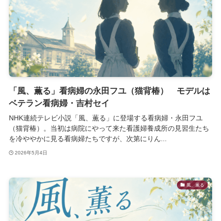
「風、薫る」看病婦の永田フユ（猫背椿） モデルは
ベテラン看病婦・吉村セイ
NHK連続テレビ小説「風、薫る」に登場する看病婦・永田フユ
（猫背椿）。当初は病院にやって来た看護婦養成所の見習生たち
を冷ややかに見る看病婦たちですが、次第にりん...
2026年5月4日
風、薫る