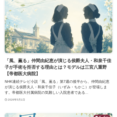
「風、薫る」仲間由紀恵が演じる侯爵夫人・和泉千佳
子が手術を拒否する理由とは？モデルは三宮八重野
【帝都医大病院】
NHK連続テレビ小説「風、薫る」第7週の後半から、仲間由紀恵
が演じる侯爵夫人・和泉千佳子（いずみ・ちかこ）が登場しま
す。帝都医大付属病院の気難しい入院患者である...
2026年5月1日
風、薫る