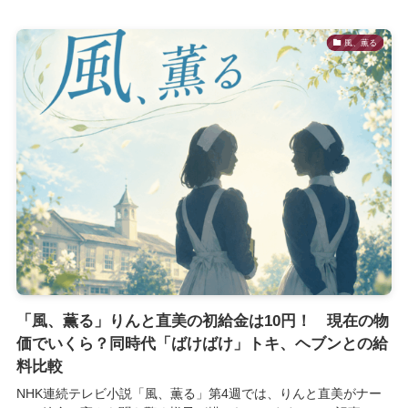
風、薫る
「風、薫る」りんと直美の初給金は10円！ 現在の物
価でいくら？同時代「ばけばけ」トキ、ヘブンとの給
料比較
NHK連続テレビ小説「風、薫る」第4週では、りんと直美がナー