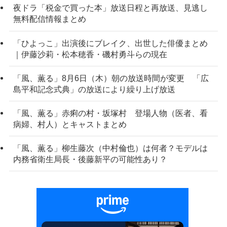
夜ドラ「税金で買った本」放送日程と再放送、見逃し
無料配信情報まとめ
「ひよっこ」出演後にブレイク、出世した俳優まとめ
｜伊藤沙莉・松本穂香・磯村勇斗らの現在
「風、薫る」8月6日（木）朝の放送時間が変更 「広
島平和記念式典」の放送により繰り上げ放送
「風、薫る」赤痢の村・坂塚村 登場人物（医者、看
病婦、村人）とキャストまとめ
「風、薫る」柳生藤次（中村倫也）は何者？モデルは
内務省衛生局長・後藤新平の可能性あり？