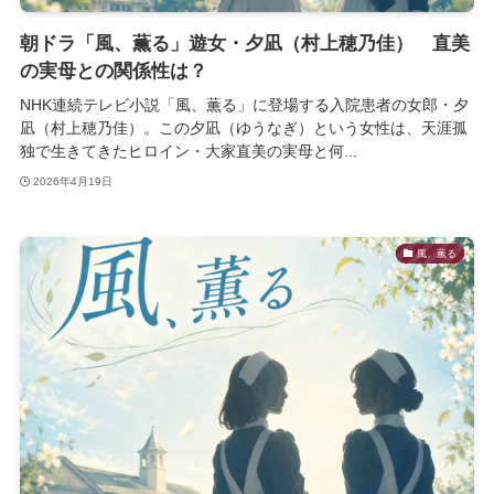
朝ドラ「風、薫る」遊女・夕凪（村上穂乃佳） 直美
の実母との関係性は？
NHK連続テレビ小説「風、薫る」に登場する入院患者の女郎・夕
凪（村上穂乃佳）。この夕凪（ゆうなぎ）という女性は、天涯孤
独で生きてきたヒロイン・大家直美の実母と何...
2026年4月19日
風、薫る