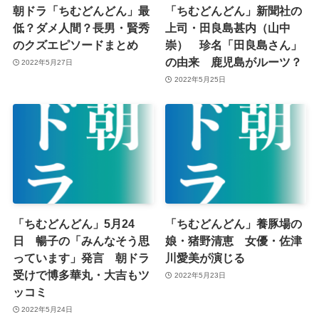
朝ドラ「ちむどんどん」最
「ちむどんどん」新聞社の
低？ダメ人間？長男・賢秀
上司・田良島甚内（山中
のクズエピソードまとめ
崇） 珍名「田良島さん」
の由来 鹿児島がルーツ？
2022年5月27日
2022年5月25日
「ちむどんどん」5月24
「ちむどんどん」養豚場の
日 暢子の「みんなそう思
娘・猪野清恵 女優・佐津
っています」発言 朝ドラ
川愛美が演じる
受けで博多華丸・大吉もツ
2022年5月23日
ッコミ
2022年5月24日