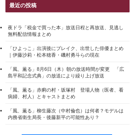
最近の投稿
夜ドラ「税金で買った本」放送日程と再放送、見逃し
無料配信情報まとめ
「ひよっこ」出演後にブレイク、出世した俳優まとめ
｜伊藤沙莉・松本穂香・磯村勇斗らの現在
「風、薫る」8月6日（木）朝の放送時間が変更 「広
島平和記念式典」の放送により繰り上げ放送
「風、薫る」赤痢の村・坂塚村 登場人物（医者、看
病婦、村人）とキャストまとめ
「風、薫る」柳生藤次（中村倫也）は何者？モデルは
内務省衛生局長・後藤新平の可能性あり？