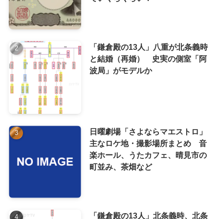
「鎌倉殿の13人」八重が北条義時
と結婚（再婚） 史実の側室「阿
波局」がモデルか
日曜劇場「さよならマエストロ」
主なロケ地・撮影場所まとめ 音
楽ホール、うたカフェ、晴見市の
町並み、茶畑など
「鎌倉殿の13人」北条義時、北条