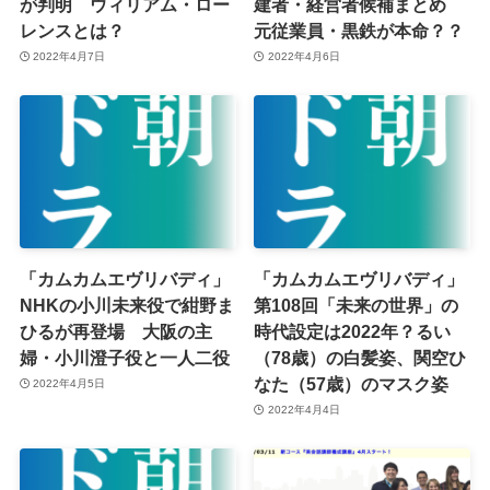
が判明 ウィリアム・ロー
建者・経営者候補まとめ
レンスとは？
元従業員・黒鉄が本命？？
2022年4月7日
2022年4月6日
「カムカムエヴリバディ」
「カムカムエヴリバディ」
NHKの小川未来役で紺野ま
第108回「未来の世界」の
ひるが再登場 大阪の主
時代設定は2022年？るい
婦・小川澄子役と一人二役
（78歳）の白髪姿、関空ひ
なた（57歳）のマスク姿
2022年4月5日
2022年4月4日