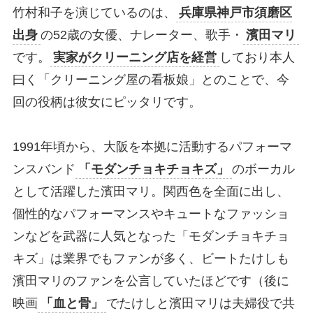
竹村和子を演じているのは、
兵庫県神戸市須磨区
出身
の52歳の女優、ナレーター、歌手・
濱田マリ
です。
実家がクリーニング店を経営
しており本人
曰く「クリーニング屋の看板娘」とのことで、今
回の役柄は彼女にピッタリです。
1991年頃から、大阪を本拠に活動するパフォーマ
ンスバンド
「モダンチョキチョキズ」
のボーカル
として活躍した濱田マリ。関西色を全面に出し、
個性的なパフォーマンスやキュートなファッショ
ンなどを武器に人気となった「モダンチョキチョ
キズ」は業界でもファンが多く、ビートたけしも
濱田マリのファンを公言していたほどです（後に
映画
「血と骨」
でたけしと濱田マリは夫婦役で共