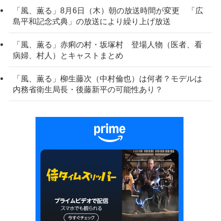
「風、薫る」8月6日（木）朝の放送時間が変更 「広
島平和記念式典」の放送により繰り上げ放送
「風、薫る」赤痢の村・坂塚村 登場人物（医者、看
病婦、村人）とキャストまとめ
「風、薫る」柳生藤次（中村倫也）は何者？モデルは
内務省衛生局長・後藤新平の可能性あり？