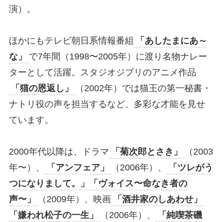
演）。
ほかにもテレビ朝日系情報番組
「あしたまにあ～
な」
で7年間（1998〜2005年）に渡り名物ナレー
ターとして活躍。スタジオジブリのアニメ作品
「猫の恩返し」
（2002年）では猫王の第一秘書・
ナトリ役の声を担当するなど、多彩な才能を見せ
ています。
2000年代以降は、ドラマ
「菊次郎とさき」
（2003
年〜）、
「アンフェア」
（2006年）、
「ツレがう
つになりまして。」「ヴォイス〜命なき者の
声〜」
（2009年）、映画
「酒井家のしあわせ」
「嫌われ松子の一生」
（2006年）、
「純喫茶磯