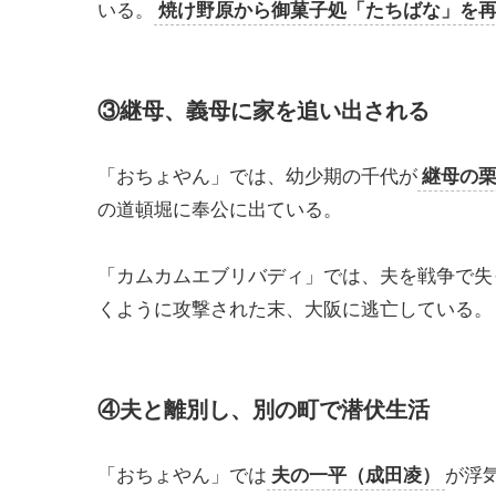
いる。
焼け野原から御菓子処「たちばな」を
③継母、義母に家を追い出される
「おちょやん」では、幼少期の千代が
継母の
の道頓堀に奉公に出ている。
「カムカムエブリバディ」では、夫を戦争で失
くように攻撃された末、大阪に逃亡している。
④夫と離別し、別の町で潜伏生活
「おちょやん」では
夫の一平（成田凌）
が浮