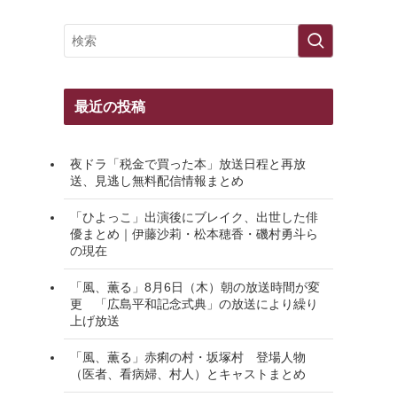
最近の投稿
夜ドラ「税金で買った本」放送日程と再放
送、見逃し無料配信情報まとめ
「ひよっこ」出演後にブレイク、出世した俳
優まとめ｜伊藤沙莉・松本穂香・磯村勇斗ら
の現在
「風、薫る」8月6日（木）朝の放送時間が変
更 「広島平和記念式典」の放送により繰り
上げ放送
「風、薫る」赤痢の村・坂塚村 登場人物
（医者、看病婦、村人）とキャストまとめ