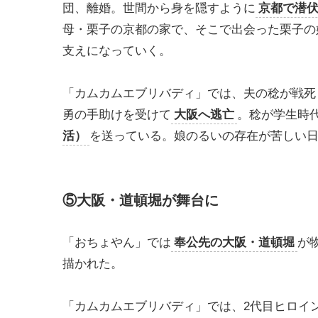
団、離婚。世間から身を隠すように
京都で潜
母・栗子の京都の家で、そこで出会った栗子の
支えになっていく。
「カムカムエブリバディ」では、夫の稔が戦死
勇の手助けを受けて
大阪へ逃亡
。稔が学生時
活）
を送っている。娘のるいの存在が苦しい
⑤大阪・道頓堀が舞台に
「おちょやん」では
奉公先の大阪・道頓堀
が
描かれた。
「カムカムエブリバディ」では、2代目ヒロイ