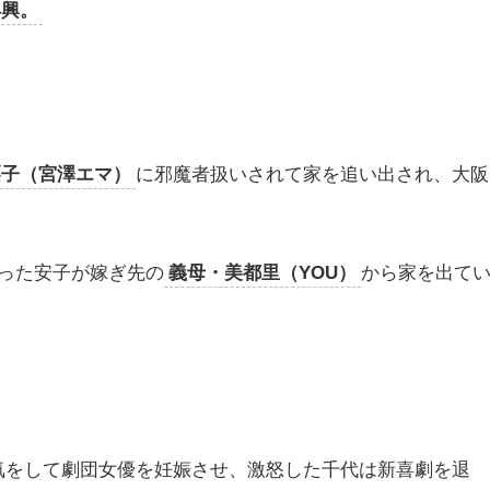
再興。
栗子（宮澤エマ）
に邪魔者扱いされて家を追い出され、大阪
った安子が嫁ぎ先の
義母・美都里（YOU）
から家を出て
気をして劇団女優を妊娠させ、激怒した千代は新喜劇を退