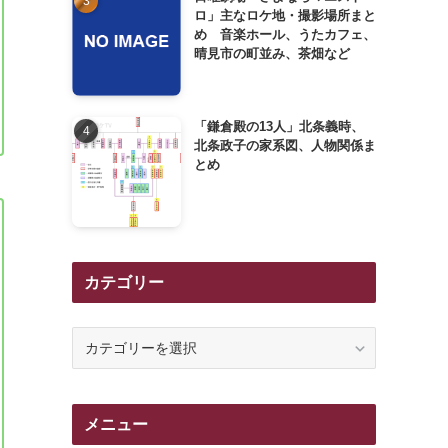
ロ」主なロケ地・撮影場所まと
め 音楽ホール、うたカフェ、
晴見市の町並み、茶畑など
「鎌倉殿の13人」北条義時、
北条政子の家系図、人物関係ま
とめ
カテゴリー
カ
テ
ゴ
リ
メニュー
ー