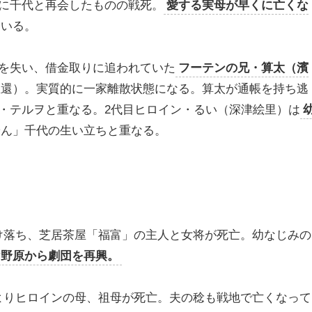
に千代と再会したものの戦死。
愛する実母が早くに亡くな
ている。
を失い、借金取りに追われていた
フーテンの兄・算太（濱
生還）。実質的に一家離散状態になる。算太が通帳を持ち逃
・テルヲと重なる。2代目ヒロイン・るい（深津絵里）は
やん」千代の生い立ちと重なる。
け落ち、芝居茶屋「福富」の主人と女将が死亡。幼なじみの
け野原から劇団を再興。
よりヒロインの母、祖母が死亡。夫の稔も戦地で亡くなって