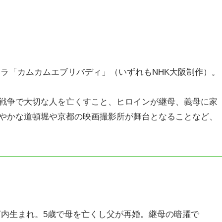
朝ドラ「カムカムエブリバディ」（いずれもNHK大阪制作）。
戦争で大切な人を亡くすこと、ヒロインが継母、義母に家
やかな道頓堀や京都の映画撮影所が舞台となることなど、
南河内生まれ。5歳で母を亡くし父が再婚。継母の暗躍で