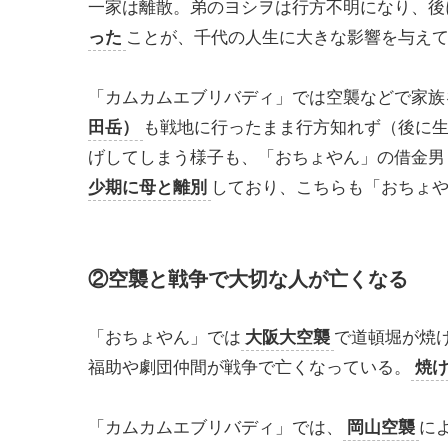
一家は離散。弟のヨシヲは行方不明になり、後
った
ことが、千代の人生に大きな影響を与え
「カムカムエブリバディ」では空襲などで家族
田岳）
も戦地に行ったまま行方知れず（後に
げしてしまう様子も、「おちょやん」の借金男
少期に母と離別
しており、こちらも「おちょ
②空襲と戦争で大切な人が亡くなる
「おちょやん」では
大阪大空襲
で道頓堀が焼
福助や劇団仲間が戦争で亡くなっている。
焼
「カムカムエブリバディ」では、
岡山空襲
に