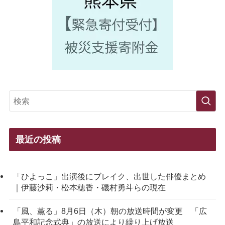
最近の投稿
「ひよっこ」出演後にブレイク、出世した俳優まとめ
｜伊藤沙莉・松本穂香・磯村勇斗らの現在
「風、薫る」8月6日（木）朝の放送時間が変更 「広
島平和記念式典」の放送により繰り上げ放送