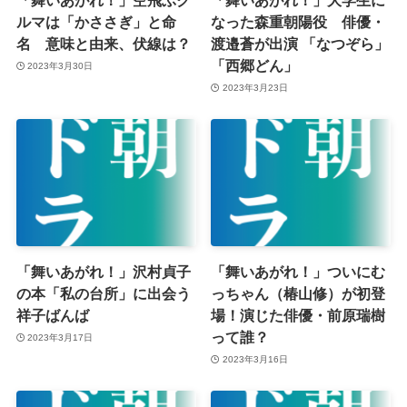
「舞いあがれ！」空飛ぶク
「舞いあがれ！」大学生に
ルマは「かささぎ」と命
なった森重朝陽役 俳優・
名 意味と由来、伏線は？
渡邉蒼が出演 「なつぞら」
「西郷どん」
2023年3月30日
2023年3月23日
「舞いあがれ！」沢村貞子
「舞いあがれ！」ついにむ
の本「私の台所」に出会う
っちゃん（椿山修）が初登
祥子ばんば
場！演じた俳優・前原瑞樹
って誰？
2023年3月17日
2023年3月16日