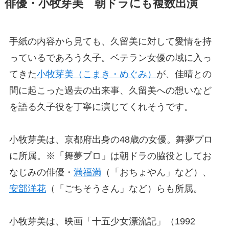
俳優・小牧芽美 朝ドラにも複数出演
手紙の内容から見ても、久留美に対して愛情を持
っているであろう久子。ベテラン女優の域に入っ
てきた
小牧芽美（こまき・めぐみ）
が、佳晴との
間に起こった過去の出来事、久留美への想いなど
を語る久子役を丁寧に演じてくれそうです。
小牧芽美は、京都府出身の48歳の女優。舞夢プロ
に所属。※「舞夢プロ」は朝ドラの脇役としてお
なじみの俳優・
満福満
（「おちょやん」など）、
安部洋花
（「ごちそうさん」など）らも所属。
小牧芽美は、映画「十五少女漂流記」（1992