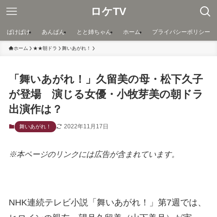
ロケTV
ばけばけ
あんぱん
とと姉ちゃん
ホーム
プライバシーポリシー
ホーム
★★朝ドラ
舞いあがれ！
「舞いあがれ！」久留美の母・松下久子
が登場 演じる女優・小牧芽美の朝ドラ
出演作は？
2022年11月17日
舞いあがれ！
※本ページのリンクには広告が含まれています。
NHK連続テレビ小説「舞いあがれ！」第7週では、