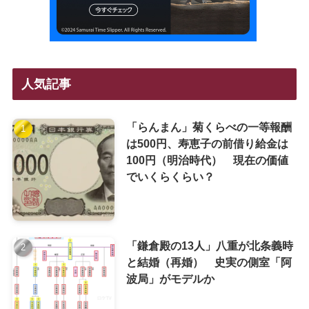
人気記事
「らんまん」菊くらべの一等報酬
は500円、寿恵子の前借り給金は
100円（明治時代） 現在の価値
でいくらくらい？
「鎌倉殿の13人」八重が北条義時
と結婚（再婚） 史実の側室「阿
波局」がモデルか