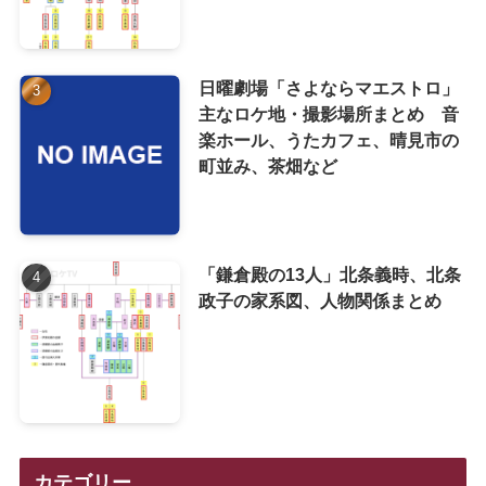
日曜劇場「さよならマエストロ」
主なロケ地・撮影場所まとめ 音
楽ホール、うたカフェ、晴見市の
町並み、茶畑など
「鎌倉殿の13人」北条義時、北条
政子の家系図、人物関係まとめ
カテゴリー