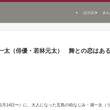
ばけばけ
あん
一太（俳優・若林元太） 舞との恋はあ
11月14日〜）に、大人になった五島の幼なじみ・浦一太（