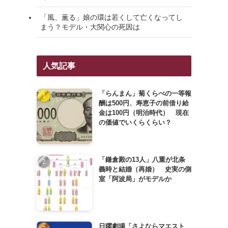
「風、薫る」娘の環は若くして亡くなってし
まう？モデル・大関心の死因は
人気記事
「らんまん」菊くらべの一等報
酬は500円、寿恵子の前借り給
金は100円（明治時代） 現在
の価値でいくらくらい？
「鎌倉殿の13人」八重が北条
義時と結婚（再婚） 史実の側
室「阿波局」がモデルか
日曜劇場「さよならマエスト