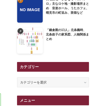
ロ」主なロケ地・撮影場所まと
め 音楽ホール、うたカフェ、
晴見市の町並み、茶畑など
「鎌倉殿の13人」北条義時、
北条政子の家系図、人物関係ま
とめ
カテゴリー
カ
テ
ゴ
リ
メニュー
ー