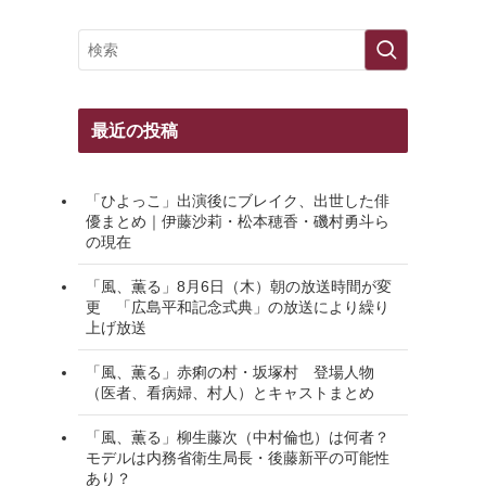
最近の投稿
「ひよっこ」出演後にブレイク、出世した俳
優まとめ｜伊藤沙莉・松本穂香・磯村勇斗ら
の現在
「風、薫る」8月6日（木）朝の放送時間が変
更 「広島平和記念式典」の放送により繰り
上げ放送
「風、薫る」赤痢の村・坂塚村 登場人物
（医者、看病婦、村人）とキャストまとめ
「風、薫る」柳生藤次（中村倫也）は何者？
モデルは内務省衛生局長・後藤新平の可能性
あり？