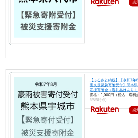
楽
【ふるさと納税】【令和7年
害支援緊急寄附受付】熊本県
応援寄附金（返礼品はありま
価格：1,000円（税込、送料
6/8/5時点)
楽