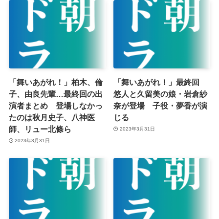
「舞いあがれ！」柏木、倫
「舞いあがれ！」最終回
子、由良先輩…最終回の出
悠人と久留美の娘・岩倉紗
演者まとめ 登場しなかっ
奈が登場 子役・夢香が演
たのは秋月史子、八神医
じる
師、リュー北條ら
2023年3月31日
2023年3月31日