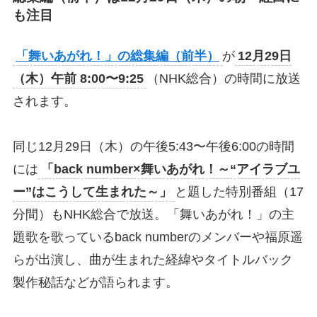
も注目
「舞いあがれ！」の総集編（前半）
が
12月29日
（木）午前 8:00〜9:25
（NHK総合）の時間に放送
されます。
同じ12月29日（木）の午後5:43〜午後6:00の時間
には
「back number×舞いあがれ！～“アイラブユ
ー”はこうして生まれた～」
と題した特別番組（17
分間）もNHK総合で放送。「舞いあがれ！」の主
題歌を歌っているback numberのメンバーや福原遥
らが出演し、曲が生まれた経緯やタイトルバック
製作秘話などが語られます。