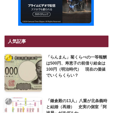
人気記事
「らんまん」菊くらべの一等報酬
は500円、寿恵子の前借り給金は
100円（明治時代） 現在の価値
でいくらくらい？
「鎌倉殿の13人」八重が北条義時
と結婚（再婚） 史実の側室「阿
波局」がモデルか