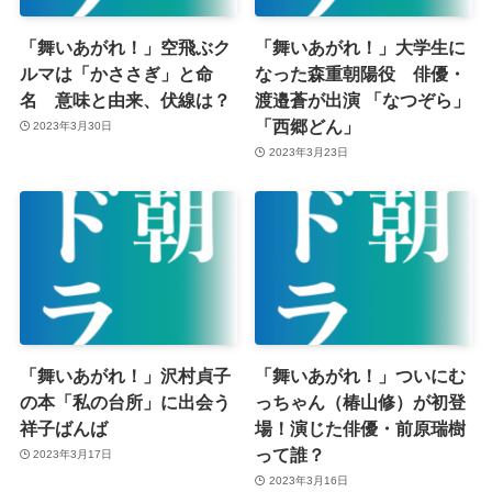
「舞いあがれ！」空飛ぶク
「舞いあがれ！」大学生に
ルマは「かささぎ」と命
なった森重朝陽役 俳優・
名 意味と由来、伏線は？
渡邉蒼が出演 「なつぞら」
「西郷どん」
2023年3月30日
2023年3月23日
「舞いあがれ！」沢村貞子
「舞いあがれ！」ついにむ
の本「私の台所」に出会う
っちゃん（椿山修）が初登
祥子ばんば
場！演じた俳優・前原瑞樹
って誰？
2023年3月17日
2023年3月16日