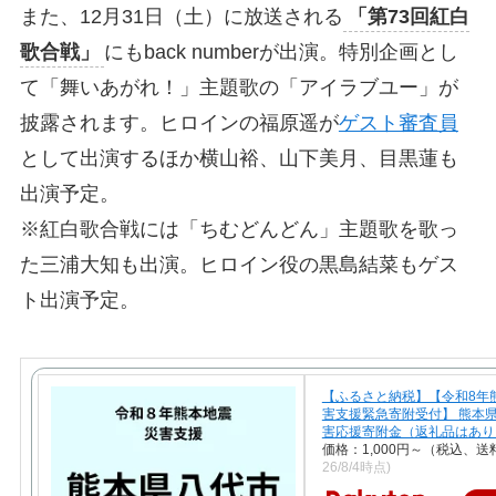
また、12月31日（土）に放送される
「第73回紅白
歌合戦」
にもback numberが出演。特別企画とし
て「舞いあがれ！」主題歌の「アイラブユー」が
披露されます。ヒロインの福原遥が
ゲスト審査員
として出演するほか横山裕、山下美月、目黒蓮も
出演予定。
※紅白歌合戦には「ちむどんどん」主題歌を歌っ
た三浦大知も出演。ヒロイン役の黒島結菜もゲス
ト出演予定。
【ふるさと納税】【令和8年
害支援緊急寄附受付】 熊本県
害応援寄附金（返礼品はあり
価格：1,000円～（税込、送
26/8/4時点)