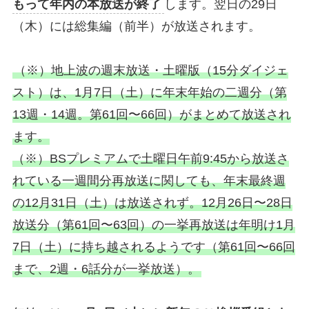
もって年内の本放送が終了
します。翌日の29日
（木）には総集編（前半）が放送されます。
（※）地上波の週末放送・土曜版（15分ダイジェ
スト）は、1月7日（土）に年末年始の二週分（第
13週・14週。第61回〜66回）がまとめて放送され
ます。
（※）BSプレミアムで土曜日午前9:45から放送さ
れている一週間分再放送に関しても、年末最終週
の12月31日（土）は放送されず。12月26日〜28日
放送分（第61回〜63回）の一挙再放送は年明け1月
7日（土）に持ち越されるようです（第61回〜66回
まで、2週・6話分が一挙放送）。