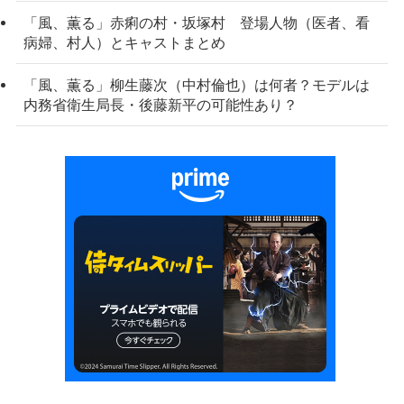
「風、薫る」赤痢の村・坂塚村 登場人物（医者、看
病婦、村人）とキャストまとめ
「風、薫る」柳生藤次（中村倫也）は何者？モデルは
内務省衛生局長・後藤新平の可能性あり？