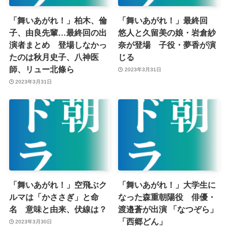
「舞いあがれ！」柏木、倫
「舞いあがれ！」最終回
子、由良先輩…最終回の出
悠人と久留美の娘・岩倉紗
演者まとめ 登場しなかっ
奈が登場 子役・夢香が演
たのは秋月史子、八神医
じる
師、リュー北條ら
2023年3月31日
2023年3月31日
「舞いあがれ！」空飛ぶク
「舞いあがれ！」大学生に
ルマは「かささぎ」と命
なった森重朝陽役 俳優・
名 意味と由来、伏線は？
渡邉蒼が出演 「なつぞら」
「西郷どん」
2023年3月30日