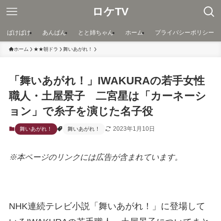
ロケTV
ばけばけ
あんぱん
とと姉ちゃん
ホーム
プライバシーポリシー
ホーム
★★朝ドラ
舞いあがれ！
「舞いあがれ！」IWAKURAの若手女性
職人・土屋景子 二宮星は「カーネーシ
ョン」で糸子を演じた名子役
2023年1月10日
舞いあがれ！
舞いあがれ！
※本ページのリンクには広告が含まれています。
NHK連続テレビ小説「舞いあがれ！」に登場して