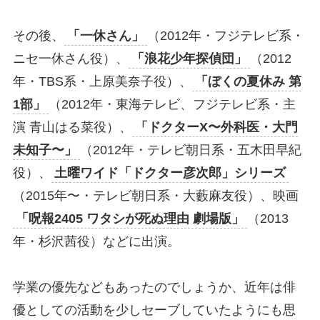
その後、
「一休さん」
（2012年・フジテレビ系・
ニセ一休さん役）、
「浪花少年探偵団」
（2012
年・TBS系・上原美奈子役）、
「ぼくの夏休み 第
1部」
（2012年・東海テレビ、フジテレビ系・主
演 青山はる菜役）、
「ドクターX〜外科医・大門
未知子〜」
（2012年・テレビ朝日系・五木田早紀
役）、
土曜ワイド「ドクター彦次郎」シリーズ
（2015年〜・テレビ朝日系・大藪麻友役）、映画
「呪報2405 ワタシが死ぬ理由 劇場版」
（2013
年・杉沢茜役）などに出演。
学業の優先などもあったのでしょうか、近年は俳
優としての活動を少しセーブしていたようにも思