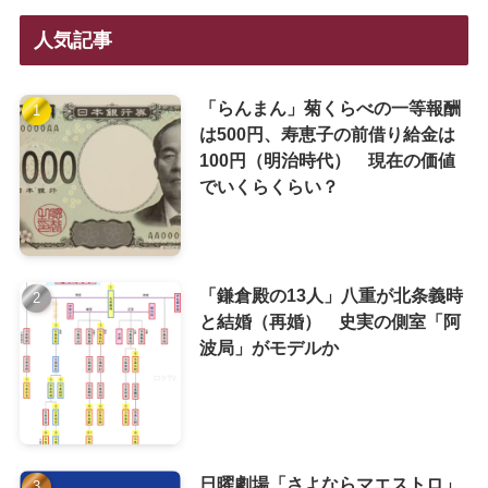
人気記事
「らんまん」菊くらべの一等報酬
は500円、寿恵子の前借り給金は
100円（明治時代） 現在の価値
でいくらくらい？
「鎌倉殿の13人」八重が北条義時
と結婚（再婚） 史実の側室「阿
波局」がモデルか
日曜劇場「さよならマエストロ」