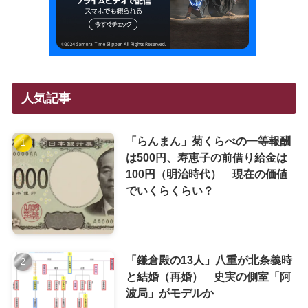
人気記事
「らんまん」菊くらべの一等報酬
は500円、寿恵子の前借り給金は
100円（明治時代） 現在の価値
でいくらくらい？
「鎌倉殿の13人」八重が北条義時
と結婚（再婚） 史実の側室「阿
波局」がモデルか