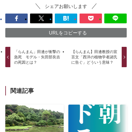
シェアお願いします
URLをコピーする
「らんまん」田邊が衝撃の
【らんまん】田邊教授の宣
急死 モデル・矢田部良吉
言文「西洋の植物学者諸氏
の死因とは？
に告ぐ」どういう意味？
関連記事