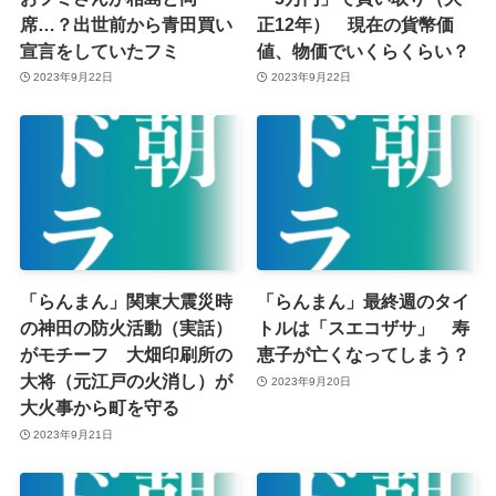
席…？出世前から青田買い
正12年） 現在の貨幣価
宣言をしていたフミ
値、物価でいくらくらい？
2023年9月22日
2023年9月22日
「らんまん」関東大震災時
「らんまん」最終週のタイ
の神田の防火活動（実話）
トルは「スエコザサ」 寿
がモチーフ 大畑印刷所の
恵子が亡くなってしまう？
大将（元江戸の火消し）が
2023年9月20日
大火事から町を守る
2023年9月21日