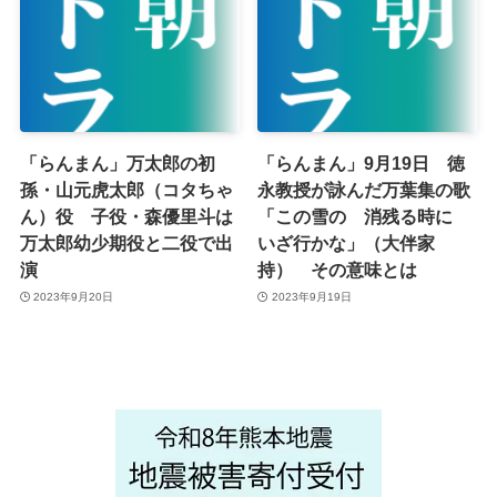
「らんまん」万太郎の初
「らんまん」9月19日 徳
孫・山元虎太郎（コタちゃ
永教授が詠んだ万葉集の歌
ん）役 子役・森優里斗は
「この雪の 消残る時に
万太郎幼少期役と二役で出
いざ行かな」（大伴家
演
持） その意味とは
2023年9月20日
2023年9月19日