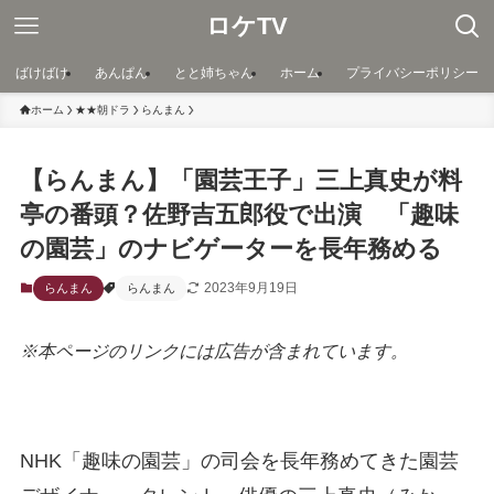
ロケTV
ばけばけ
あんぱん
とと姉ちゃん
ホーム
プライバシーポリシー
ホーム
★★朝ドラ
らんまん
【らんまん】「園芸王子」三上真史が料
亭の番頭？佐野吉五郎役で出演 「趣味
の園芸」のナビゲーターを長年務める
2023年9月19日
らんまん
らんまん
※本ページのリンクには広告が含まれています。
NHK「趣味の園芸」の司会を長年務めてきた園芸