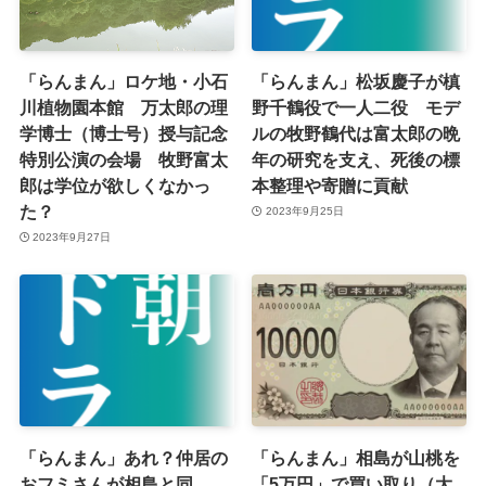
「らんまん」ロケ地・小石
「らんまん」松坂慶子が槙
川植物園本館 万太郎の理
野千鶴役で一人二役 モデ
学博士（博士号）授与記念
ルの牧野鶴代は富太郎の晩
特別公演の会場 牧野富太
年の研究を支え、死後の標
郎は学位が欲しくなかっ
本整理や寄贈に貢献
た？
2023年9月25日
2023年9月27日
「らんまん」あれ？仲居の
「らんまん」相島が山桃を
おフミさんが相島と同
「5万円」で買い取り（大