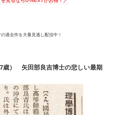
を見るならU-NEXTがお得！
／
マの過去作を大量見逃し配信中！
7歳） 矢田部良吉博士の悲しい最期