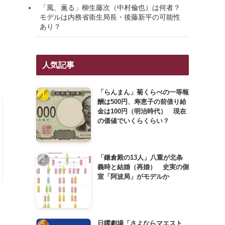
「風、薫る」柳生藤次（中村倫也）は何者？
モデルは内務省衛生局長・後藤新平の可能性
あり？
人気記事
「らんまん」菊くらべの一等報
酬は500円、寿恵子の前借り給
金は100円（明治時代） 現在
の価値でいくらくらい？
「鎌倉殿の13人」八重が北条
義時と結婚（再婚） 史実の側
室「阿波局」がモデルか
日曜劇場「さよならマエスト