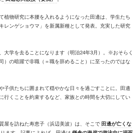
て植物研究に本腰を入れるようになった田邊は、学生たち
キレンゲショウマ」を新属新種として発表。充実した研究
、大学を去ることになります（明治24年3月）。※おそら
司）の暗躍で非職（＝職を辞めること）に至ったのではな
や子供たちに囲まれて穏やかな日々を過ごすことに。田邊
に行くことを約束するなど、家族との時間を大切にしてい
質屋を訪ねた寿恵子（浜辺美波）は、そこで
田邊が亡くな
なります。記事によれば、田邊は
鎌倉の海岸で遊泳中に溺死