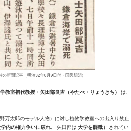
の新聞記事（明治32年8月9日付・国民新聞）
物学教室初代教授・矢田部良吉（やたべ・りょうきち）
は、
（槙野万太郎のモデル人物）に対し植物学教室への出入り禁止
大学内の権力争いに破れ、
矢田部は
大学を罷職
にされてい