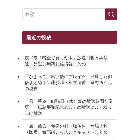
最近の投稿
夜ドラ「税金で買った本」放送日程と再放
送、見逃し無料配信情報まとめ
「ひよっこ」出演後にブレイク、出世した俳
優まとめ｜伊藤沙莉・松本穂香・磯村勇斗ら
の現在
「風、薫る」8月6日（木）朝の放送時間が変
更 「広島平和記念式典」の放送により繰り
上げ放送
「風、薫る」赤痢の村・坂塚村 登場人物
（医者、看病婦、村人）とキャストまとめ