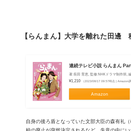
【らんまん】大学を離れた田邊 
連続テレビ小説 らんまん Part2
著:長田 育恵, 監修:NHKドラマ制作班, 
¥1,210
（2023/08/17 09:57時点 | Amazo
Amazon
自身の後ろ盾となっていた文部大臣の森有礼（
校の廃止が突然決定されるなど、失意の中にい