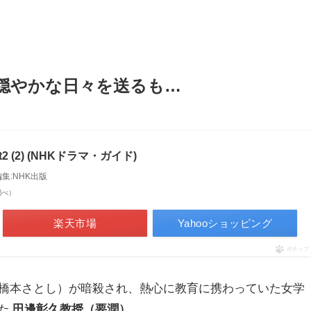
穏やかな日々を送るも…
 (2) (NHKドラマ・ガイド)
編集:NHK出版
n調べ）
楽天市場
Yahooショッピング
ポチップ
橋本さとし）が暗殺され、熱心に教育に携わっていた女学
た
田邊彰久教授（要潤）
。