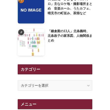
ロ」主なロケ地・撮影場所まと
め 音楽ホール、うたカフェ、
晴見市の町並み、茶畑など
「鎌倉殿の13人」北条義時、
北条政子の家系図、人物関係ま
とめ
く
カテゴリー
カ
テ
ゴ
リ
メニュー
ー