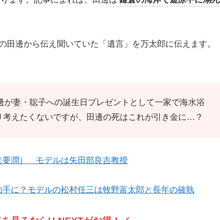
の田邊から伝え聞いていた「遺言」を万太郎に伝えます。
、田邊が妻・聡子への誕生日プレゼントとして一家で海水浴
り考えたくないですが、田邊の死はこれが引き金に…？
（要潤） モデルは矢田部良吉教授
助手に？モデルの松村任三は牧野富太郎と長年の確執