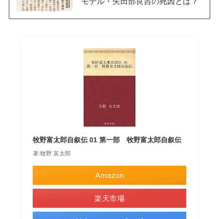
モデル・矢田部良吉の死因とは？
牧野富太郎自叙伝 01 第一部 牧野富太郎自叙伝
著:牧野 富太郎
Amazon
楽天市場