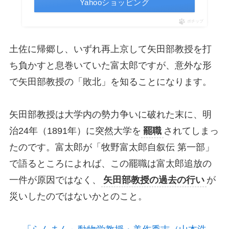
Yahooショッピング
ポチップ
土佐に帰郷し、いずれ再上京して矢田部教授を打
ち負かすと息巻いていた富太郎ですが、意外な形
で矢田部教授の「敗北」を知ることになります。
矢田部教授は大学内の勢力争いに破れた末に、明
治24年（1891年）に突然大学を
罷職
されてしまっ
たのです。富太郎が「牧野富太郎自叙伝 第一部」
で語るところによれば、この罷職は富太郎追放の
一件が原因ではなく、
矢田部教授の過去の行い
が
災いしたのではないかとのこと。