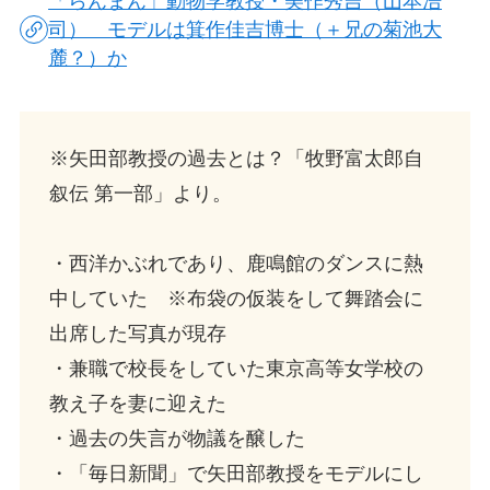
「らんまん」動物学教授・美作秀吉（山本浩
司） モデルは箕作佳吉博士（＋兄の菊池大
麓？）か
※矢田部教授の過去とは？「牧野富太郎自
叙伝 第一部」より。
・西洋かぶれであり、鹿鳴館のダンスに熱
中していた ※布袋の仮装をして舞踏会に
出席した写真が現存
・兼職で校長をしていた東京高等女学校の
教え子を妻に迎えた
・過去の失言が物議を醸した
・「毎日新聞」で矢田部教授をモデルにし