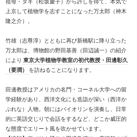
祖母・タキ（松坂慶子）から許しを得て、本気で
上京して植物学を志すことになった万太郎（神木
隆之介）。
竹雄（志尊淳）とともに再び新橋駅に降り立った
万太郎は、博物館の野田基善（田辺誠一）の紹介
により
東京大学植物学教室の初代教授・田邊彰久
（要潤）
を訪ねることになります。
田邊教授はアメリカの名門・コーネル大学への留
学経験があり、西洋文化にも造詣が深い（西洋か
ぶれな）人物。朝にはバイオリンを演奏し、日常
的に英語交じりで会話をするなど、どこか威圧的
な態度でエリート風を吹かせています。