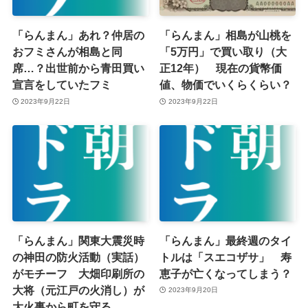
「らんまん」あれ？仲居の
「らんまん」相島が山桃を
おフミさんが相島と同
「5万円」で買い取り（大
席…？出世前から青田買い
正12年） 現在の貨幣価
宣言をしていたフミ
値、物価でいくらくらい？
2023年9月22日
2023年9月22日
「らんまん」関東大震災時
「らんまん」最終週のタイ
の神田の防火活動（実話）
トルは「スエコザサ」 寿
がモチーフ 大畑印刷所の
恵子が亡くなってしまう？
大将（元江戸の火消し）が
2023年9月20日
大火事から町を守る