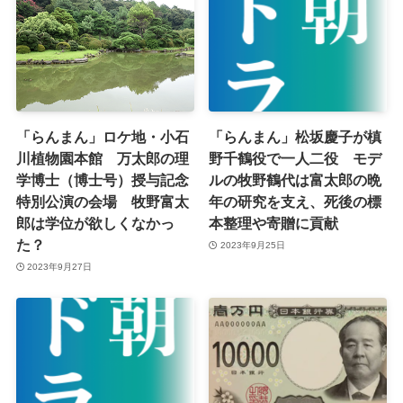
「らんまん」ロケ地・小石
「らんまん」松坂慶子が槙
川植物園本館 万太郎の理
野千鶴役で一人二役 モデ
学博士（博士号）授与記念
ルの牧野鶴代は富太郎の晩
特別公演の会場 牧野富太
年の研究を支え、死後の標
郎は学位が欲しくなかっ
本整理や寄贈に貢献
た？
2023年9月25日
2023年9月27日