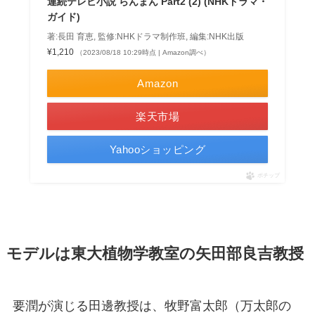
連続テレビ小説 らんまん Part2 (2) (NHKドラマ・
ガイド)
著:長田 育恵, 監修:NHKドラマ制作班, 編集:NHK出版
¥1,210
（2023/08/18 10:29時点 | Amazon調べ）
Amazon
楽天市場
Yahooショッピング
ポチップ
モデルは東大植物学教室の矢田部良吉教授
要潤が演じる田邊教授は、牧野富太郎（万太郎の