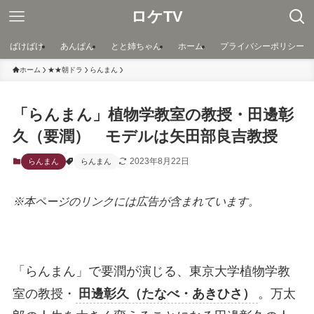
ロケTV
ばけばけ
あんぱん
とと姉ちゃん
ホーム
プライバシーポリシー
ホーム
★★朝ドラ
らんまん
「らんまん」植物学教室の教授・田邊彰
久（要潤） モデルは矢田部良吉教授
2023年8月22日
らんまん
らんまん
※本ページのリンクには広告が含まれています。
「らんまん」で要潤が演じる、東京大学植物学教
室の教授・
田邊彰久（たなべ・あきひさ）
。万太