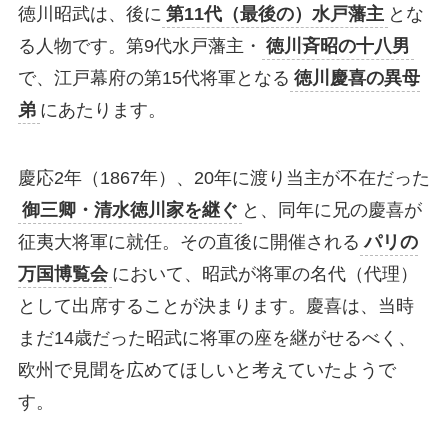
徳川昭武は、後に
第11代（最後の）水戸藩主
とな
る人物です。第9代水戸藩主・
徳川斉昭の十八男
で、江戸幕府の第15代将軍となる
徳川慶喜の異母
弟
にあたります。
慶応2年（1867年）、20年に渡り当主が不在だった
御三卿・清水徳川家を継ぐ
と、同年に兄の慶喜が
征夷大将軍に就任。その直後に開催される
パリの
万国博覧会
において、昭武が将軍の名代（代理）
として出席することが決まります。慶喜は、当時
まだ14歳だった昭武に将軍の座を継がせるべく、
欧州で見聞を広めてほしいと考えていたようで
す。