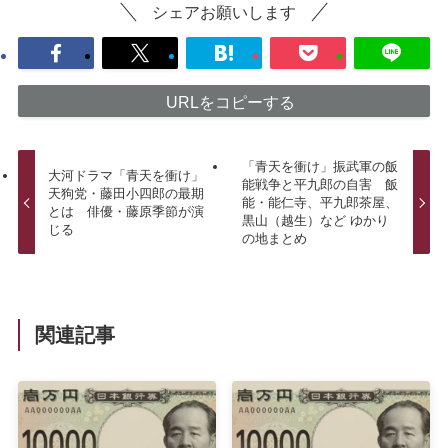
シェアお願いします
URLをコピーする
「青天を衝け」振武軍の飯
大河ドラマ「青天を衝け」
能戦争と平九郎の自害 飯
天狗党・藤田小四郎の最期
能・能仁寺、平九郎茶屋、
とは 俳優・藤原季節が演
黒山（越生）など ゆかり
じる
の地まとめ
関連記事