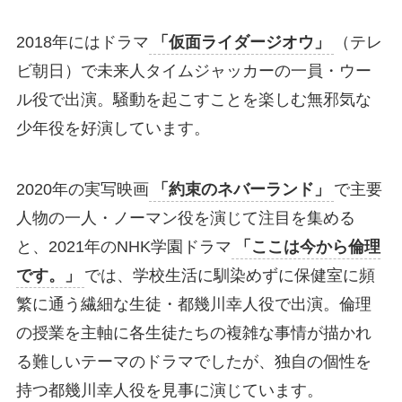
2018年にはドラマ
「仮面ライダージオウ」
（テレ
ビ朝日）で未来人タイムジャッカーの一員・ウー
ル役で出演。騒動を起こすことを楽しむ無邪気な
少年役を好演しています。
2020年の実写映画
「約束のネバーランド」
で主要
人物の一人・ノーマン役を演じて注目を集める
と、2021年のNHK学園ドラマ
「ここは今から倫理
です。」
では、学校生活に馴染めずに保健室に頻
繁に通う繊細な生徒・都幾川幸人役で出演。倫理
の授業を主軸に各生徒たちの複雑な事情が描かれ
る難しいテーマのドラマでしたが、独自の個性を
持つ都幾川幸人役を見事に演じています。