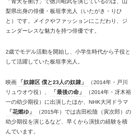
「青天を衝け」で徳川昭武を演じているのは、山
梨県出身の俳優・板垣李光人（いたがき・りひ
と）です。メイクやファッションにこだわり、ジ
ェンダーレスな魅力を持つ俳優です。
2歳でモデル活動を開始し、小学生時代から子役と
して活躍していた板垣李光人。
映画
「奴隷区 僕と23人の奴隷」
（2014年・戸川
リュウオウ役）、
「最後の命」
（2014年・冴木裕
一の幼少期役）に出演したほか、NHK大河ドラマ
「花燃ゆ」
（2015年）では吉田松陰（寅次郎）の
幼少期役を演じるなど、早くから演技の経験を積
んでいます。