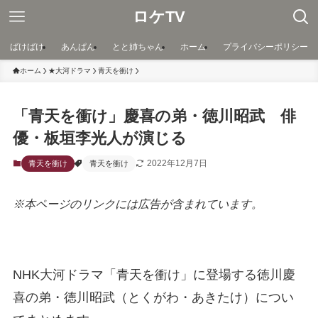
ロケTV
ばけばけ
あんぱん
とと姉ちゃん
ホーム
プライバシーポリシー
ホーム
★大河ドラマ
青天を衝け
「青天を衝け」慶喜の弟・徳川昭武 俳
優・板垣李光人が演じる
2022年12月7日
青天を衝け
青天を衝け
※本ページのリンクには広告が含まれています。
NHK大河ドラマ「青天を衝け」に登場する徳川慶
喜の弟・徳川昭武（とくがわ・あきたけ）につい