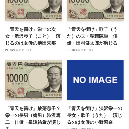
「青天を衝け」栄一の次
「青天を衝け」歌子（う
女・渋沢琴子（こと） 演
た）の夫・穂積陳重 俳
じるのは女優の池田朱那
優・田村健太郎が演じる
2021年11月30日
2021年11月21日
「青天を衝け」放蕩息子？
「青天を衝け」渋沢栄一の
栄一の長男（嫡男）渋沢篤
長女・歌子（うた） 演じ
二 俳優・泉澤祐希が演じ
るのは女優の小野莉奈