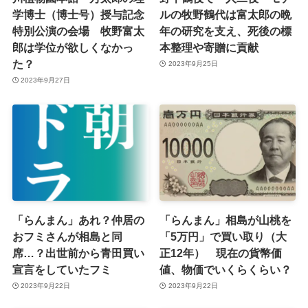
学博士（博士号）授与記念
ルの牧野鶴代は富太郎の晩
特別公演の会場 牧野富太
年の研究を支え、死後の標
郎は学位が欲しくなかっ
本整理や寄贈に貢献
た？
2023年9月25日
2023年9月27日
「らんまん」あれ？仲居の
「らんまん」相島が山桃を
おフミさんが相島と同
「5万円」で買い取り（大
席…？出世前から青田買い
正12年） 現在の貨幣価
宣言をしていたフミ
値、物価でいくらくらい？
2023年9月22日
2023年9月22日