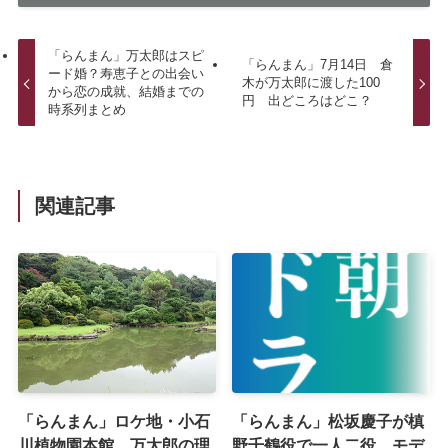
「らんまん」万太郎はスピ
「らんまん」7月14日 倉
ード婚？寿恵子との出会い
木が万太郎に渡した100
から恋の成就、結婚までの
円 出どころはどこ？
時系列まとめ
関連記事
「らんまん」ロケ地・小石
「らんまん」松坂慶子が槙
川植物園本館 万太郎の理
野千鶴役で一人二役 モデ