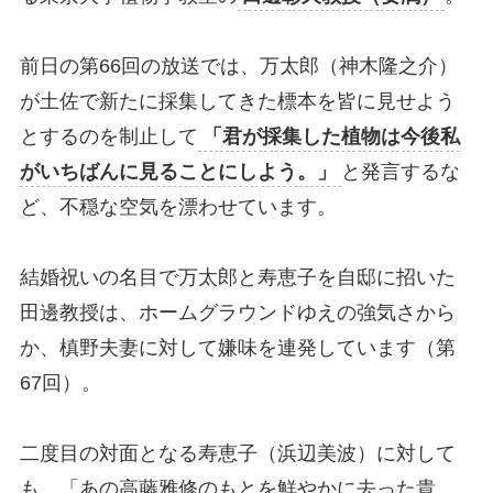
前日の第66回の放送では、万太郎（神木隆之介）
が土佐で新たに採集してきた標本を皆に見せよう
とするのを制止して
「君が採集した植物は今後私
がいちばんに見ることにしよう。」
と発言するな
ど、不穏な空気を漂わせています。
結婚祝いの名目で万太郎と寿恵子を自邸に招いた
田邊教授は、ホームグラウンドゆえの強気さから
か、槙野夫妻に対して嫌味を連発しています（第
67回）。
二度目の対面となる寿恵子（浜辺美波）に対して
も、「あの高藤雅修のもとを鮮やかに去った貴