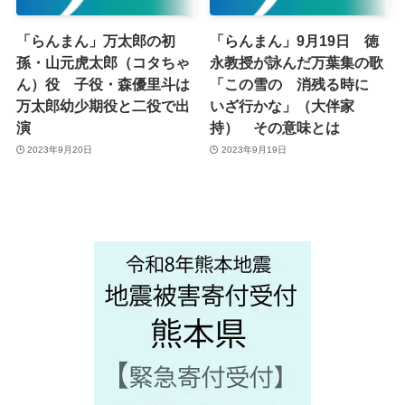
「らんまん」万太郎の初
「らんまん」9月19日 徳
孫・山元虎太郎（コタちゃ
永教授が詠んだ万葉集の歌
ん）役 子役・森優里斗は
「この雪の 消残る時に
万太郎幼少期役と二役で出
いざ行かな」（大伴家
演
持） その意味とは
2023年9月20日
2023年9月19日