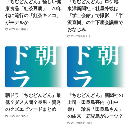
「ちむどんどん」怪しい健
「ちむどんどん」ロケ地
康食品「紅茶豆腐」 70年
東洋新聞社・社屋外観は
代に流行の「紅茶キノコ」
「学士会館」で撮影 「半
がモデルか
沢直樹」の土下座会議室で
おなじみ
2022年6月6日
2022年6月1日
朝ドラ「ちむどんどん」最
「ちむどんどん」新聞社の
低？ダメ人間？長男・賢秀
上司・田良島甚内（山中
のクズエピソードまとめ
崇） 珍名「田良島さん」
の由来 鹿児島がルーツ？
2022年5月27日
2022年5月25日