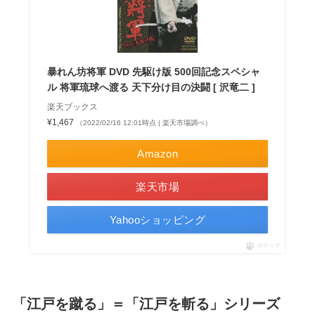
暴れん坊将軍 DVD 先駆け版 500回記念スペシャ
ル 将軍琉球へ渡る 天下分け目の決闘 [ 沢竜二 ]
楽天ブックス
¥1,467
（2022/02/16 12:01時点 | 楽天市場調べ）
Amazon
楽天市場
Yahooショッピング
ポチップ
「江戸を蹴る」＝「江戸を斬る」シリーズ