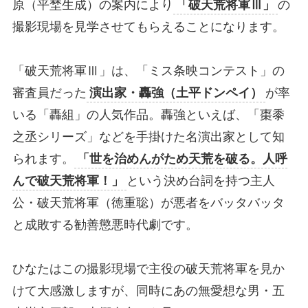
原（平埜生成）の案内により
「破天荒将軍Ⅲ」
の
撮影現場を見学させてもらえることになります。
「破天荒将軍Ⅲ」は、「ミス条映コンテスト」の
審査員だった
演出家・轟強（土平ドンペイ）
が率
いる「轟組」の人気作品。轟強といえば、「棗黍
之丞シリーズ」などを手掛けた名演出家として知
られます。
「世を治めんがため天荒を破る。人呼
んで破天荒将軍！」
という決め台詞を持つ主人
公・破天荒将軍（徳重聡）が悪者をバッタバッタ
と成敗する勧善懲悪時代劇です。
ひなたはこの撮影現場で主役の破天荒将軍を見か
けて大感激しますが、同時にあの無愛想な男・五