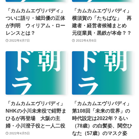
「カムカムエヴリバディ」
「カムカムエヴリバディ」
ついに語り・城田優の正体
横須賀の「たちばな」 再
が判明 ウィリアム・ロー
建者・経営者候補まとめ
レンスとは？
元従業員・黒鉄が本命？？
2022年4月7日
2022年4月6日
「カムカムエヴリバディ」
「カムカムエヴリバディ」
NHKの小川未来役で紺野ま
第108回「未来の世界」の
ひるが再登場 大阪の主
時代設定は2022年？るい
婦・小川澄子役と一人二役
（78歳）の白髪姿、関空ひ
なた（57歳）のマスク姿
2022年4月5日