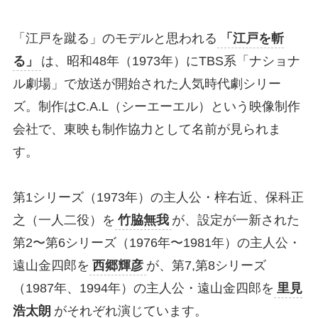
「江戸を蹴る」のモデルと思われる
「江戸を斬
る」
は、昭和48年（1973年）にTBS系「ナショナ
ル劇場」で放送が開始された人気時代劇シリー
ズ。制作はC.A.L（シーエーエル）という映像制作
会社で、東映も制作協力として名前が見られま
す。
第1シリーズ（1973年）の主人公・梓右近、保科正
之（一人二役）を
竹脇無我
が、設定が一新された
第2〜第6シリーズ（1976年〜1981年）の主人公・
遠山金四郎を
西郷輝彦
が、第7,第8シリーズ
（1987年、1994年）の主人公・遠山金四郎を
里見
浩太朗
がそれぞれ演じています。