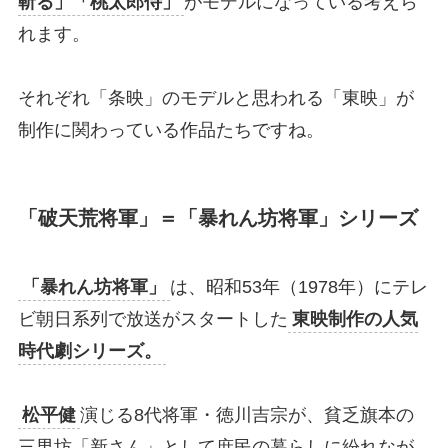
斬る」「桃太郎侍」
がモデルになっている考えら
れます。
それぞれ「条映」のモデルと思われる「東映」が
制作に関わっている作品たちですね。
「破天荒将軍」＝「暴れん坊将軍」シリーズ
「暴れん坊将軍」
は、昭和53年（1978年）にテレ
ビ朝日系列で放送がスタートした
東映制作の人気
時代劇シリーズ。
松平健
演じる8代将軍・徳川吉宗が、貧乏旗本の
三男坊「新さん」として庶民の暮らしに紛れなが