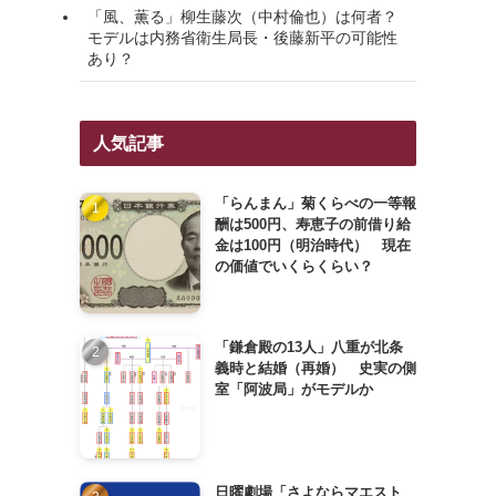
「風、薫る」柳生藤次（中村倫也）は何者？
モデルは内務省衛生局長・後藤新平の可能性
あり？
人気記事
「らんまん」菊くらべの一等報
酬は500円、寿恵子の前借り給
金は100円（明治時代） 現在
の価値でいくらくらい？
「鎌倉殿の13人」八重が北条
義時と結婚（再婚） 史実の側
室「阿波局」がモデルか
日曜劇場「さよならマエスト