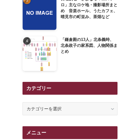
ロ」主なロケ地・撮影場所まと
め 音楽ホール、うたカフェ、
晴見市の町並み、茶畑など
「鎌倉殿の13人」北条義時、
北条政子の家系図、人物関係ま
とめ
カテゴリー
カ
テ
ゴ
リ
メニュー
ー