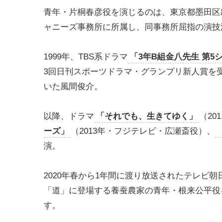
青年・片桐春彦役を演じるのは、東京都墨田区
ャニーズ事務所に所属し、同事務所屈指の演技
1999年、TBS系ドラマ
「3年B組金八先生 第5
3回日刊スポーツドラマ・グランプリ新人賞を
いた風間俊介。
以降、ドラマ
「それでも、生きてゆく」
（2
ーズ」
（2013年・フジテレビ・広瀬斎役）、
演。
2020年春から1年間に渡り放送されたテレビ
「道」に登場する養蚕農家の青年・根来公平役
す。