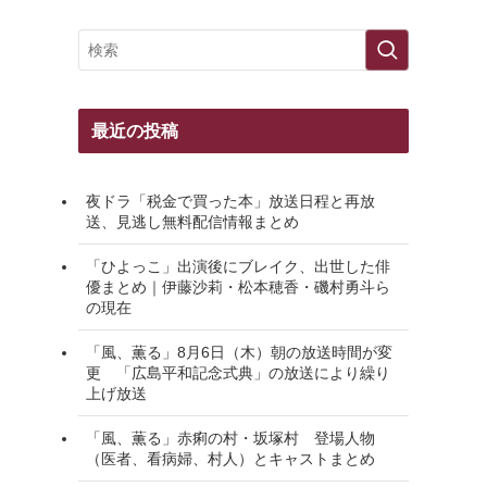
最近の投稿
夜ドラ「税金で買った本」放送日程と再放
送、見逃し無料配信情報まとめ
「ひよっこ」出演後にブレイク、出世した俳
優まとめ｜伊藤沙莉・松本穂香・磯村勇斗ら
の現在
「風、薫る」8月6日（木）朝の放送時間が変
更 「広島平和記念式典」の放送により繰り
上げ放送
「風、薫る」赤痢の村・坂塚村 登場人物
（医者、看病婦、村人）とキャストまとめ