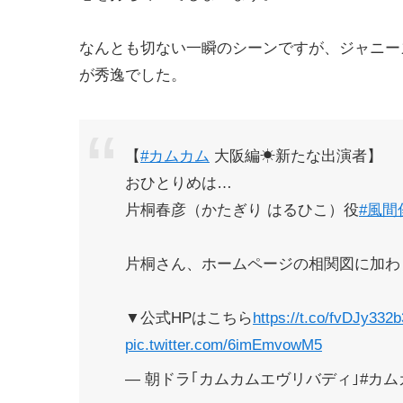
なんとも切ない一瞬のシーンですが、ジャニー
が秀逸でした。
【
#カムカム
大阪編☀新たな出演者】
おひとりめは…
片桐春彦（かたぎり はるひこ）役
#風間
片桐さん、ホームページの相関図に加わ
▼公式HPはこちら
https://t.co/fvDJy332b
pic.twitter.com/6imEmvowM5
— 朝ドラ｢カムカムエヴリバディ｣#カムカム (