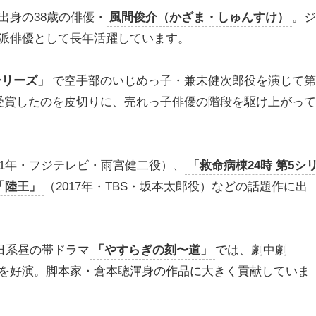
出身の38歳の俳優・
風間俊介（かざま・しゅんすけ）
。ジ
派俳優として長年活躍しています。
シリーズ」
で空手部のいじめっ子・兼末健次郎役を演じて第
受賞したのを皮切りに、売れっ子俳優の階段を駆け上がって
011年・フジテレビ・雨宮健二役）、
「救命病棟24時 第5シ
「陸王」
（2017年・TBS・坂本太郎役）などの話題作に出
朝日系昼の帯ドラマ
「やすらぎの刻〜道」
では、劇中劇
を好演。脚本家・倉本聰渾身の作品に大きく貢献していま