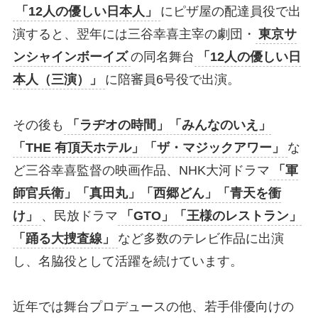
「12人の優しい日本人」
にピザ屋の配達員役で出
演すると、翌年には三谷幸喜主宰の劇団・
東京サ
ンシャインボーイズ
の同名舞台
「12人の優しい日
本人（三演）」
に陪審員6号役で出演。
その後も
「ラヂオの時間」「みんなのいえ」
「THE 有頂天ホテル」「ザ・マジックアワー」
な
ど三谷幸喜監督の映画作品、NHK大河ドラマ
「軍
師官兵衛」「真田丸」「西郷どん」「青天を衝
け」
、民放ドラマ
「GTO」「王様のレストラン」
「踊る大捜査線」
など多数のテレビ作品に出演
し、名脇役として活躍を続けています。
近年では舞台プロデュースの他、若手俳優向けの