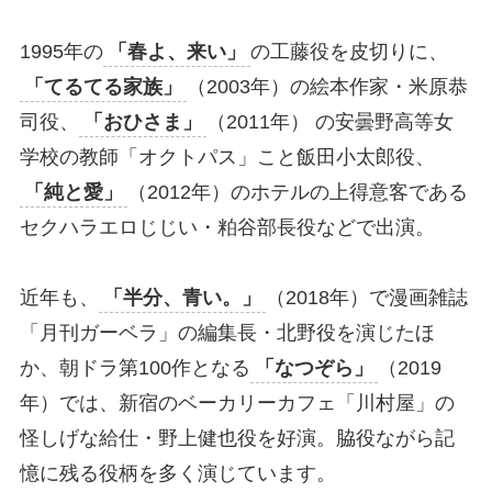
1995年の
「春よ、来い」
の工藤役を皮切りに、
「てるてる家族」
（2003年）の絵本作家・米原恭
司役、
「おひさま」
（2011年） の安曇野高等女
学校の教師「オクトパス」こと飯田小太郎役、
「純と愛」
（2012年）のホテルの上得意客である
セクハラエロじじい・粕谷部長役などで出演。
近年も、
「半分、青い。」
（2018年）で漫画雑誌
「月刊ガーベラ」の編集長・北野役を演じたほ
か、朝ドラ第100作となる
「なつぞら」
（2019
年）では、新宿のベーカリーカフェ「川村屋」の
怪しげな給仕・野上健也役を好演。脇役ながら記
憶に残る役柄を多く演じています。