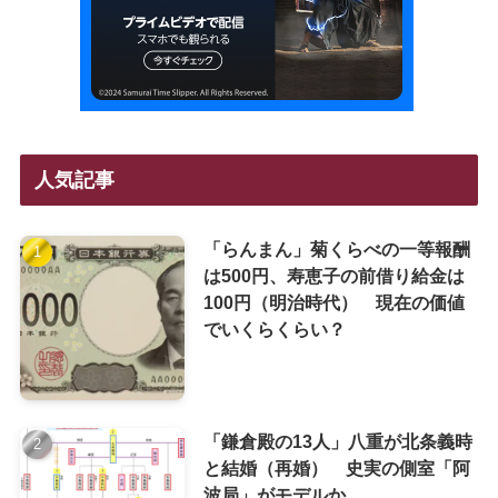
人気記事
「らんまん」菊くらべの一等報酬
は500円、寿恵子の前借り給金は
100円（明治時代） 現在の価値
でいくらくらい？
「鎌倉殿の13人」八重が北条義時
と結婚（再婚） 史実の側室「阿
波局」がモデルか