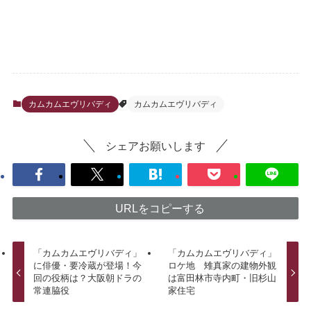
カムカムエヴリバディ
カムカムエヴリバディ
シェアお願いします
URLをコピーする
「カムカムエヴリバディ」
「カムカムエヴリバディ」
に俳優・要冷蔵が登場！今
ロケ地 雉真家の建物外観
回の役柄は？大阪朝ドラの
は富田林市寺内町・旧杉山
常連脇役
家住宅