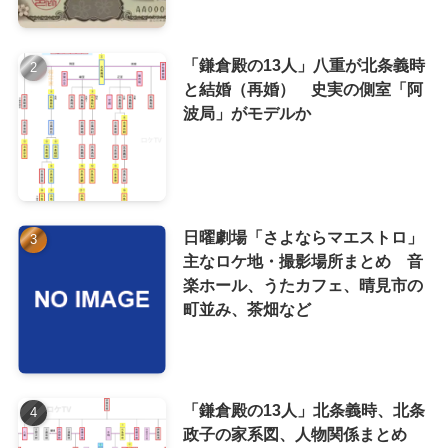
「鎌倉殿の13人」八重が北条義時
と結婚（再婚） 史実の側室「阿
波局」がモデルか
日曜劇場「さよならマエストロ」
主なロケ地・撮影場所まとめ 音
楽ホール、うたカフェ、晴見市の
町並み、茶畑など
「鎌倉殿の13人」北条義時、北条
政子の家系図、人物関係まとめ