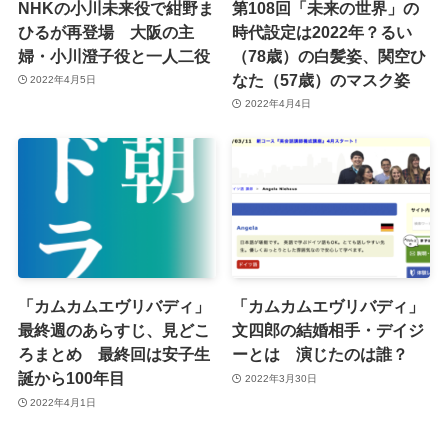
NHKの小川未来役で紺野ま
第108回「未来の世界」の
ひるが再登場 大阪の主
時代設定は2022年？るい
婦・小川澄子役と一人二役
（78歳）の白髪姿、関空ひ
なた（57歳）のマスク姿
2022年4月5日
2022年4月4日
「カムカムエヴリバディ」
「カムカムエヴリバディ」
最終週のあらすじ、見どこ
文四郎の結婚相手・デイジ
ろまとめ 最終回は安子生
ーとは 演じたのは誰？
誕から100年目
2022年3月30日
2022年4月1日