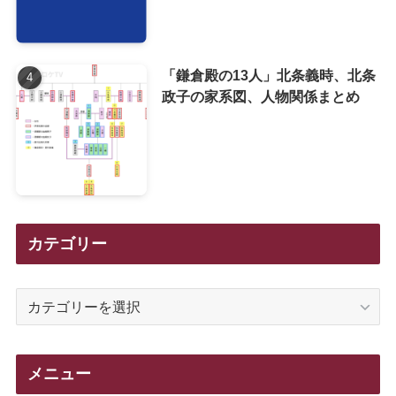
「鎌倉殿の13人」北条義時、北条
政子の家系図、人物関係まとめ
カテゴリー
カ
テ
ゴ
リ
メニュー
ー