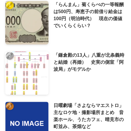
「らんまん」菊くらべの一等報酬
は500円、寿恵子の前借り給金は
100円（明治時代） 現在の価値
でいくらくらい？
「鎌倉殿の13人」八重が北条義時
と結婚（再婚） 史実の側室「阿
波局」がモデルか
日曜劇場「さよならマエストロ」
主なロケ地・撮影場所まとめ 音
楽ホール、うたカフェ、晴見市の
町並み、茶畑など