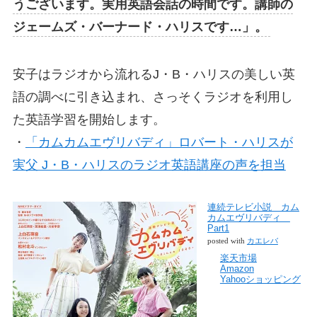
うございます。実用英語会話の時間です。講師の
ジェームズ・バーナード・ハリスです…」。
安子はラジオから流れるJ・B・ハリスの美しい英
語の調べに引き込まれ、さっそくラジオを利用し
た英語学習を開始します。
・
「カムカムエヴリバディ」ロバート・ハリスが
実父 J・B・ハリスのラジオ英語講座の声を担当
連続テレビ小説 カム
カムエヴリバディ
Part1
posted with
カエレバ
楽天市場
Amazon
Yahooショッピング