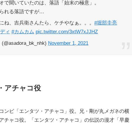
オで聞いていたのは、落語「始末の極意」。
られる落語ですが…
にね、吉兵衛さんたら、ケチやなぁ。。。
#堀部圭亮
バディ
#カムカム
pic.twitter.com/3xtW7xJJHZ
sadora_bk_nhk)
November 1, 2021
・アチャコ役
コンビ「エンタツ・アチャコ」役。兄・剛が丸メガネの横
アチャコ役。「エンタツ・アチャコ」の伝説の漫才「早慶