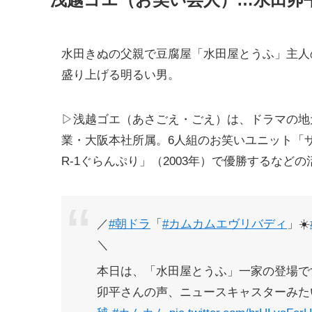
水田きぬの父親で豆腐屋「水田屋とうふ」主人
盛り上げる明るい男。
▷浅越ゴエ（あさごえ・ごえ）は、ドラマの地
業・大阪本社所属。6人組のお笑いユニット「
R-1ぐらんぷり」（2003年）で優勝するなど
／
#朝ドラ
「
#カムカムエヴリバディ
」☀️
＼
本日は、「水田屋とうふ」一家の登場で
卯平さんの声、ニュースキャスターみた