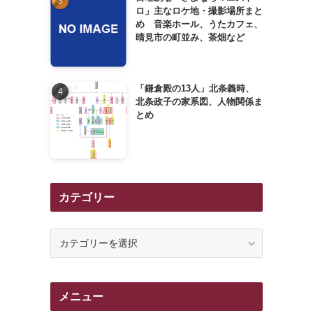
ロ」主なロケ地・撮影場所まと
め 音楽ホール、うたカフェ、
晴見市の町並み、茶畑など
「鎌倉殿の13人」北条義時、
北条政子の家系図、人物関係ま
とめ
カテゴリー
カ
テ
ゴ
リ
メニュー
ー