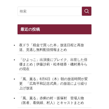
最近の投稿
夜ドラ「税金で買った本」放送日程と再放
送、見逃し無料配信情報まとめ
「ひよっこ」出演後にブレイク、出世した俳
優まとめ｜伊藤沙莉・松本穂香・磯村勇斗ら
の現在
「風、薫る」8月6日（木）朝の放送時間が変
更 「広島平和記念式典」の放送により繰り
上げ放送
「風、薫る」赤痢の村・坂塚村 登場人物
（医者、看病婦、村人）とキャストまとめ