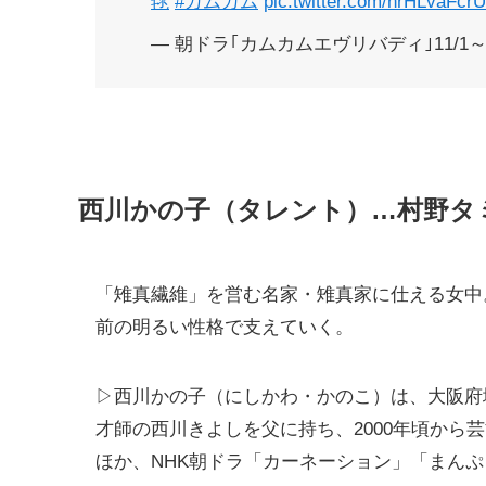
毬
#カムカム
pic.twitter.com/hrHLvaFcrU
— 朝ドラ｢カムカムエヴリバディ｣11/1～ (@a
西川かの子（タレント）…村野タ
「雉真繊維」を営む名家・雉真家に仕える女中
前の明るい性格で支えていく。
▷西川かの子（にしかわ・かのこ）は、大阪府
才師の西川きよしを父に持ち、2000年頃から
ほか、NHK朝ドラ「カーネーション」「まん