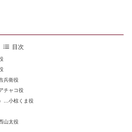
目次
役
役
吉兵衛役
アチャコ役
）…小椋くま役
西山太役