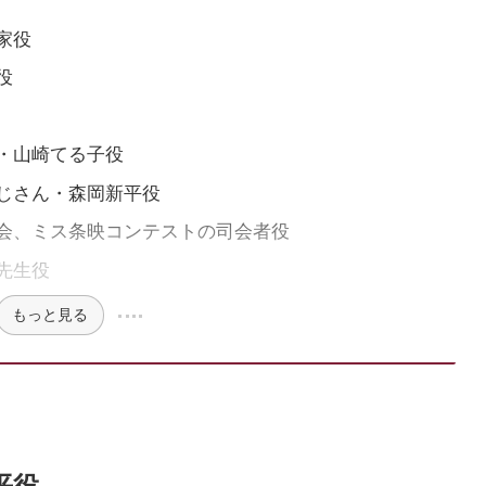
家役
役
・山崎てる子役
じさん・森岡新平役
会、ミス条映コンテストの司会者役
先生役
もっと見る
平役