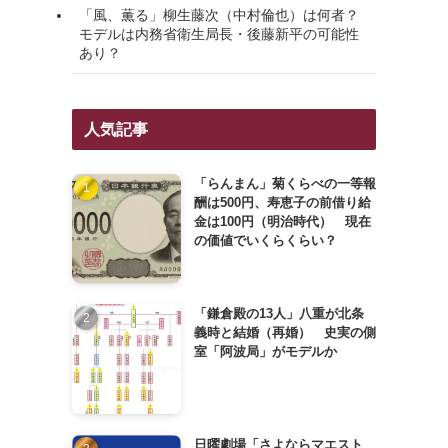
「風、薫る」柳生藤次（中村倫也）は何者？
モデルは内務省衛生局長・後藤新平の可能性
あり？
人気記事
「らんまん」菊くらべの一等報
酬は500円、寿恵子の前借り給
金は100円（明治時代） 現在
の価値でいくらくらい？
「鎌倉殿の13人」八重が北条
義時と結婚（再婚） 史実の側
室「阿波局」がモデルか
日曜劇場「さよならマエスト