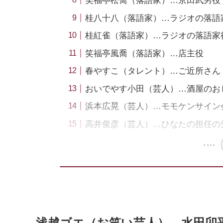
笑福亭松喬（落語家）…京田武男役
桂八十八（落語家）…ラジオの落語
桂紅雀（落語家）…ラジオの落語家
笑福亭風喬（落語家）…店主役
春やすこ（タレント）…ご近所さん
おいでやす小田（芸人）…酒屋のお
浜本広晃（芸人）…モモケンサイン
高井俊彦（芸人）…ひなたの担任の
浅越ゴエ（お笑い芸人）…水田卯