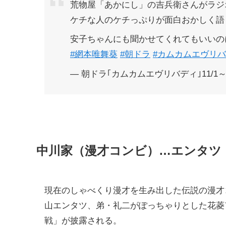
荒物屋「あかにし」の吉兵衛さんがラジ
ケチな人のケチっぷりが面白おかしく語
安子ちゃんにも聞かせてくれてもいいの
#網本唯舞葵
#朝ドラ
#カムカムエヴリ
— 朝ドラ｢カムカムエヴリバディ｣11/1～ (@a
中川家（漫才コンビ）…エンタツ
現在のしゃべくり漫才を生み出した伝説の漫才
山エンタツ、弟・礼二がぽっちゃりとした花菱
戦」が披露される。