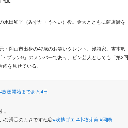
の水田卯平（みずた・うへい）役。金太とともに商店街を
元・岡山市出身の47歳のお笑いタレント、漫談家。吉本興
ザ・プラン9」のメンバーであり、ピン芸人としても「第2
の活躍を見せている。
#放送開始まであと4日
す。
いな滑舌のよさですね😉
#浅越ゴエ
#小牧芽美
#岡陽